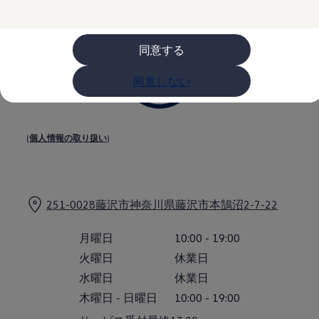
購入検討中の方へ
オファー(購入サポート・金利情報)
オファー
金利情報
同意する
Golf お乗り換えを10万円補助
Tiguan 購入後、5年間の安心サポートが無償
同意しない
Golf Variant お乗り換えを10万円補助
Volkswagenアンバサダープログラム
ファイナンシャルサービス
ファイナンシャルサービス
フォルクスワーゲン自動車保険プラス
(
個人情報の取り扱い
)
Volkswagen Card
お支払いシミュレーション
モデル別月々のお支払い例
ライフスタイルに合ったプランをみつける
カスタマーポータル 登録・ログイン
251-0028藤沢市神奈川県藤沢市本鵠沼2-7-22
Match Maker 登録・ログイン
補助金・エコカー優遇制度
補助金・エコカー優遇制度
月曜日
10:00
-
19:00
ID.4
火曜日
休業日
Golf
Golf Variant
水曜日
休業日
Passat
木曜日
-
日曜日
10:00
-
19:00
ID. Buzz
アフターサービス