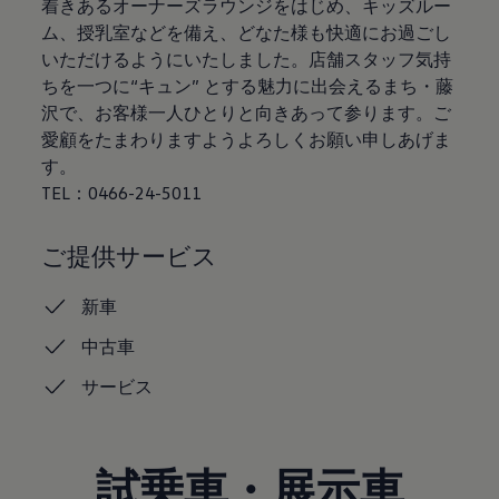
着きあるオーナーズラウンジをはじめ、キッズルー
認定中古車
ム、授乳室などを備え、どなた様も快適にお過ごし
“Certified Pre-Owned”の品質とは
延長保証サービスガイド
いただけるようにいたしました。店舗スタッフ気持
9つの約束
ちを一つに“キュン” とする魅力に出会えるまち・藤
スマート買取
沢で、お客様一人ひとりと向きあって参ります。ご
キャンペーン/ファイナンスプログラム
フォルクスワーゲンについて
愛顧をたまわりますようよろしくお願い申しあげま
企業情報
す。
会社概要
TEL：0466-24-5011
会社概要EN
採用情報
正規ディーラー地域別採用情報
ご提供サービス
倫理・リスク管理・コンプライアンス
プレスリリース
2025
新車
2024
2023
中古車
2022
2021
サービス
2020
2019
2018
2017
試乗車・展示車
2016
2015