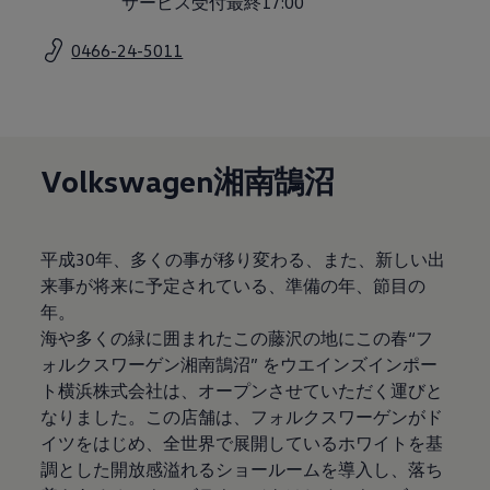
サービス受付最終17:00
サービスと純正部品
フォルクスワーゲン純正部品のメリット
0466-24-5011
点検と車検
修理と点検
エンジンオイルおよびフルード類
ホイールとタイヤ
路上故障に関するサポート
フォルクスワーゲンサービス
アクセサリー
Volkswagen湘南鵠沼
Lifestyle & goods
Car Navigation System
Drive Recorder
お客様情報
平成30年、多くの事が移り変わる、また、新しい出
リサイクルへの取組み
来事が将来に予定されている、準備の年、節目の
警告灯とインジケーターランプ
特定整備情報
年。
ユーザーガイド
海や多くの緑に囲まれたこの藤沢の地にこの春“フ
運転上の注意
ォルクスワーゲン湘南鵠沼” をウエインズインポー
自動車リサイクル法
ロイヤリティプログラム
ト横浜株式会社は、オープンさせていただく運びと
安心プログラム
なりました。この店舗は、フォルクスワーゲンがド
メンテナンスプログラム
イツをはじめ、全世界で展開しているホワイトを基
延長保証ウォルフィサポート
カスタマーセンター
調とした開放感溢れるショールームを導入し、落ち
タイヤパンク補償