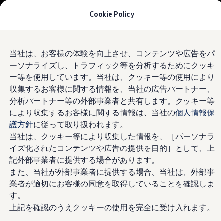
モデル＆見積りシミュレーション
Cookie Policy
デジタルカタログ
セーフティ マイスター
デジタルカタログ
Skip to
Skip
ID. Buzz
Volkswagen
湘南鵠沼
当社は、お客様の体験を向上させ、コンテンツや広告をパ
main
to
T-Cross
ーソナライズし、トラフィック等を分析するためにクッキ
content
footer
Tiguan
Golf
4.8
|
326 レビュー
ー等を使用しています。当社は、クッキー等の使用により
Golf GTI
収集するお客様に関する情報を、当社の広告パートナー、
Golf R
分析パートナー等の外部事業者と共有します。クッキー等
Golf Variant
Golf R Variant
により収集するお客様に関する情報は、当社の
個人情報保
Passat
護方針
に従って取り扱われます。
ID.4
当社は、クッキー等により収集した情報を、［パーソナラ
Polo
Polo GTI
イズ化されたコンテンツや広告の提供を目的］として、上
Golf Touran
記外部事業者に提供する場合があります。
T-Roc
また、当社が外部事業者に提供する場合、当社は、外部事
T-Roc R
フォルクスワーゲンマガジン
業者が適切にお客様の同意を取得していることを確認しま
キャンペーン/イベント
す。
ライフスタイル
上記を確認のうえクッキーの使用を完全に受け入れます。
レビュー動画
ブランドストーリー