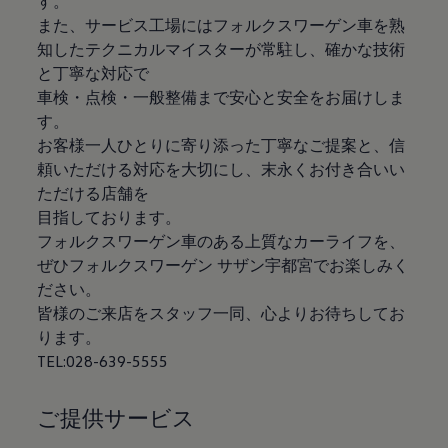
す。
認定中古車
また、サービス工場にはフォルクスワーゲン車を熟
“Certified Pre-Owned”の品質とは
知したテクニカルマイスターが常駐し、確かな技術
延長保証サービスガイド
9つの約束
と丁寧な対応で
スマート買取
車検・点検・一般整備まで安心と安全をお届けしま
キャンペーン/ファイナンスプログラム
す。
フォルクスワーゲンについて
企業情報
お客様一人ひとりに寄り添った丁寧なご提案と、信
会社概要
頼いただける対応を大切にし、末永くお付き合いい
会社概要EN
ただける店舗を
採用情報
正規ディーラー地域別採用情報
目指しております。
倫理・リスク管理・コンプライアンス
フォルクスワーゲン車のある上質なカーライフを、
プレスリリース
ぜひフォルクスワーゲン サザン宇都宮でお楽しみく
2025
2024
ださい。
2023
皆様のご来店をスタッフ一同、心よりお待ちしてお
2022
ります。
2021
2020
TEL:028-639-5555
2019
2018
2017
ご提供サービス
2016
2015