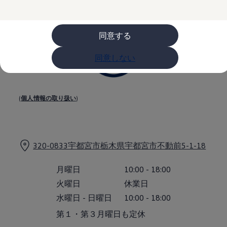
購入検討中の方へ
オファー(購入サポート・金利情報)
オファー
金利情報
同意する
Golf お乗り換えを10万円補助
Tiguan 購入後、5年間の安心サポートが無償
同意しない
Golf Variant お乗り換えを10万円補助
Volkswagenアンバサダープログラム
ファイナンシャルサービス
ファイナンシャルサービス
フォルクスワーゲン自動車保険プラス
(
個人情報の取り扱い
)
Volkswagen Card
お支払いシミュレーション
モデル別月々のお支払い例
ライフスタイルに合ったプランをみつける
カスタマーポータル 登録・ログイン
320-0833宇都宮市栃木県宇都宮市不動前5-1-18
Match Maker 登録・ログイン
補助金・エコカー優遇制度
補助金・エコカー優遇制度
月曜日
10:00
-
18:00
ID.4
火曜日
休業日
Golf
Golf Variant
水曜日
-
日曜日
10:00
-
18:00
Passat
第１・第３月曜日も定休
ID. Buzz
アフターサービス