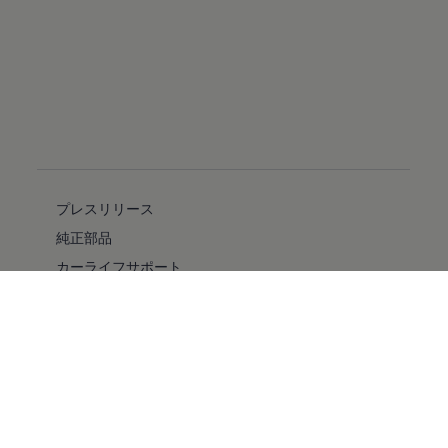
プレスリリース
純正部品
カーライフサポート
フォルクスワーゲン自動車保険プラス
安全性
バリアフリー
採用情報
キャンペーン/イベント
ファイナンシャルサービス