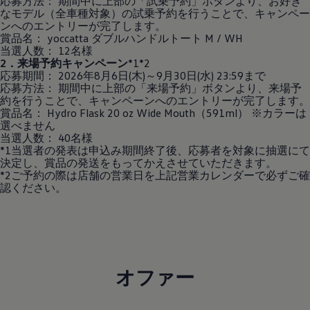
応募方法： 期間中に上部の「試乗予約」ボタンより、お好き
なモデル（全車種対象）の試乗予約を行うことで、キャンペー
ンへのエントリーが完了します。
賞品名： yoccatta ダブルハンドルトート M / WH
当選人数： 12名様
2．来場予約キャンペーン
*1*2
応募期間： 2026年8月6日(木)～9月30日(水) 23:59まで
応募方法： 期間中に上部の「来場予約」ボタンより、来場予
約を行うことで、キャンペーンへのエントリーが完了します。
賞品名： Hydro Flask 20 oz Wide Mouth（591ml） ※カラーは
選べません
当選人数： 40名様
*1当選者の発表は申込み期間終了後、応募者を対象に抽選にて
決定し、賞品の発送をもってかえさせていただきます。
*2ご予約の際は店舗の営業日を上記営業カレンダーで必ずご確
認ください。
オファー