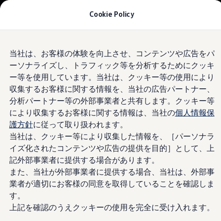
モデル＆見積りシミュレーション
Cookie Policy
デジタルカタログ
セーフティ マイスター
デジタルカタログ
Skip to
Skip
ID. Buzz
Volkswagen
サザン宇都宮
当社は、お客様の体験を向上させ、コンテンツや広告をパ
main
to
T-Cross
ーソナライズし、トラフィック等を分析するためにクッキ
content
footer
Tiguan
Golf
4.8
|
230 レビュー
ー等を使用しています。当社は、クッキー等の使用により
Golf GTI
収集するお客様に関する情報を、当社の広告パートナー、
Golf R
分析パートナー等の外部事業者と共有します。クッキー等
Golf Variant
Golf R Variant
により収集するお客様に関する情報は、当社の
個人情報保
Passat
護方針
に従って取り扱われます。
ID.4
当社は、クッキー等により収集した情報を、［パーソナラ
Polo
Polo GTI
イズ化されたコンテンツや広告の提供を目的］として、上
Golf Touran
記外部事業者に提供する場合があります。
T-Roc
また、当社が外部事業者に提供する場合、当社は、外部事
T-Roc R
フォルクスワーゲンマガジン
業者が適切にお客様の同意を取得していることを確認しま
キャンペーン/イベント
す。
ライフスタイル
上記を確認のうえクッキーの使用を完全に受け入れます。
レビュー動画
ブランドストーリー