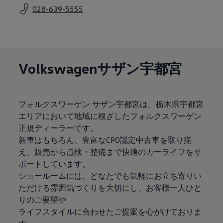
サービスと純正部品
028-639-5555
フォルクスワーゲン純正部品のメリット
点検と車検
修理と点検
エンジンオイルおよびフルード類
ホイールとタイヤ
路上故障に関するサポート
Volkswagenサザン宇都宮
フォルクスワーゲンサービス
アクセサリー
Lifestyle & goods
Car Navigation System
フォルクスワーゲン サザン宇都宮は、栃木県宇都宮
Drive Recorder
お客様情報
エリアにおいて地域に根ざしたフォルクスワーゲン
リサイクルへの取組み
正規ディーラーです。
警告灯とインジケーターランプ
新車はもちろん、豊富なCPO認定中古車を取り揃
特定整備情報
ユーザーガイド
え、販売から点検・整備まで快適のカーライフをサ
運転上の注意
ポートしています。
自動車リサイクル法
ショールームには、どなたでも気軽にお立ち寄りい
ロイヤリティプログラム
安心プログラム
ただける雰囲気づくりを大切にし、お客様一人ひと
メンテナンスプログラム
りのご要望や
延長保証ウォルフィサポート
ライフスタイルに合わせたご提案を心がけておりま
カスタマーセンター
タイヤパンク補償