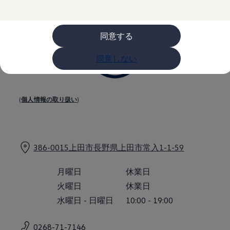
購入検討中の方へ
オファー(購入サポート・金利情報)
オファー
金利情報
同意する
Golf お乗り換えを10万円補助
Tiguan 購入後、5年間の安心サポートが無償
同意しない
Golf Variant お乗り換えを10万円補助
Volkswagenアンバサダープログラム
ファイナンシャルサービス
ファイナンシャルサービス
フォルクスワーゲン自動車保険プラス
(
個人情報の取り扱い
)
Volkswagen Card
お支払いシミュレーション
モデル別月々のお支払い例
ライフスタイルに合ったプランをみつける
カスタマーポータル 登録・ログイン
386-0015上田市長野県上田市常入1-1-59
Match Maker 登録・ログイン
補助金・エコカー優遇制度
補助金・エコカー優遇制度
月曜日
休業日
ID.4
火曜日
休業日
Golf
Golf Variant
水曜日
-
日曜日
10:00
-
19:00
Passat
ID. Buzz
アフターサービス
0268-71-7146