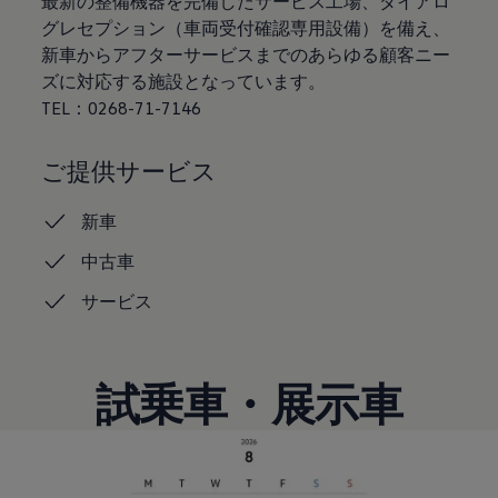
最新の整備機器を完備したサービス工場、ダイアロ
認定中古車
グレセプション（車両受付確認専用設備）を備え、
“Certified Pre-Owned”の品質とは
新車からアフターサービスまでのあらゆる顧客ニー
延長保証サービスガイド
9つの約束
ズに対応する施設となっています。
スマート買取
TEL：0268-71-7146
キャンペーン/ファイナンスプログラム
フォルクスワーゲンについて
企業情報
ご提供サービス
会社概要
会社概要EN
採用情報
新車
正規ディーラー地域別採用情報
倫理・リスク管理・コンプライアンス
中古車
プレスリリース
2025
サービス
2024
2023
2022
2021
試乗車・展示車
2020
2019
2018
2017
2016
2015