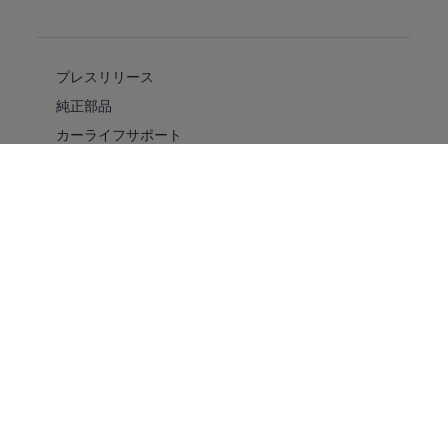
プレスリリース
純正部品
カーライフサポート
フォルクスワーゲン自動車保険プラス
安全性
バリアフリー
採用情報
キャンペーン/イベント
ファイナンシャルサービス
純正ナビゲーションのアップデート情報
ドライブレコーダー
コンプライアンス
車検・点検