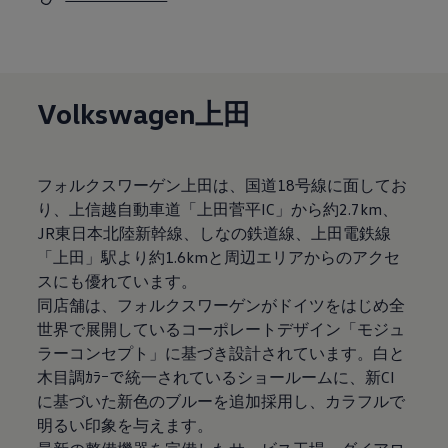
サービスと純正部品
フォルクスワーゲン純正部品のメリット
点検と車検
修理と点検
エンジンオイルおよびフルード類
ホイールとタイヤ
Volkswagen上田
路上故障に関するサポート
フォルクスワーゲンサービス
アクセサリー
Lifestyle & goods
フォルクスワーゲン上田は、国道18号線に面してお
Car Navigation System
り、上信越自動車道「上田菅平IC」から約2.7km、
Drive Recorder
お客様情報
JR東日本北陸新幹線、しなの鉄道線、上田電鉄線
リサイクルへの取組み
「上田」駅より約1.6kmと周辺エリアからのアクセ
警告灯とインジケーターランプ
スにも優れています。
特定整備情報
ユーザーガイド
同店舗は、フォルクスワーゲンがドイツをはじめ全
運転上の注意
世界で展開しているコーポレートデザイン「モジュ
自動車リサイクル法
ラーコンセプト」に基づき設計されています。白と
ロイヤリティプログラム
安心プログラム
木目調ｶﾗｰで統一されているショールームに、新CI
メンテナンスプログラム
に基づいた新色のブルーを追加採用し、カラフルで
延長保証ウォルフィサポート
明るい印象を与えます。
カスタマーセンター
タイヤパンク補償