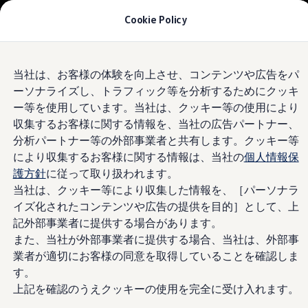
モデル＆見積りシミュレーション
Cookie Policy
デジタルカタログ
セーフティ マイスター
デジタルカタログ
Skip to
Skip
ID. Buzz
Volkswagen
上田
当社は、お客様の体験を向上させ、コンテンツや広告をパ
main
to
T-Cross
ーソナライズし、トラフィック等を分析するためにクッキ
content
footer
Tiguan
Golf
4.7
|
189 レビュー
ー等を使用しています。当社は、クッキー等の使用により
Golf GTI
収集するお客様に関する情報を、当社の広告パートナー、
Golf R
分析パートナー等の外部事業者と共有します。クッキー等
Golf Variant
Golf R Variant
により収集するお客様に関する情報は、当社の
個人情報保
Passat
護方針
に従って取り扱われます。
ID.4
当社は、クッキー等により収集した情報を、［パーソナラ
Polo
Polo GTI
イズ化されたコンテンツや広告の提供を目的］として、上
Golf Touran
記外部事業者に提供する場合があります。
T-Roc
また、当社が外部事業者に提供する場合、当社は、外部事
T-Roc R
フォルクスワーゲンマガジン
業者が適切にお客様の同意を取得していることを確認しま
キャンペーン/イベント
す。
ライフスタイル
上記を確認のうえクッキーの使用を完全に受け入れます。
レビュー動画
ブランドストーリー