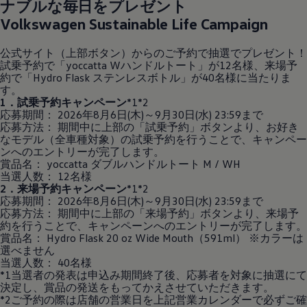
ナブルな毎日をプレゼント
Volkswagen
Sustainable Life Campaign
公式サイト（上部ボタン）からのご予約で抽選でプレゼント！
試乗予約で「yoccatta Wハンドルトート」が12名様、来場予
約で「Hydro Flask ステンレスボトル」が40名様に当たりま
す。
1．試乗予約キャンペーン
*1*2
応募期間： 2026年8月6日(木)～9月30日(水) 23:59まで
応募方法： 期間中に上部の「試乗予約」ボタンより、お好き
なモデル（全車種対象）の試乗予約を行うことで、キャンペー
ンへのエントリーが完了します。
賞品名： yoccatta ダブルハンドルトート M / WH
当選人数： 12名様
2．来場予約キャンペーン
*1*2
応募期間： 2026年8月6日(木)～9月30日(水) 23:59まで
応募方法： 期間中に上部の「来場予約」ボタンより、来場予
約を行うことで、キャンペーンへのエントリーが完了します。
賞品名： Hydro Flask 20 oz Wide Mouth（591ml） ※カラーは
選べません
当選人数： 40名様
*1当選者の発表は申込み期間終了後、応募者を対象に抽選にて
決定し、賞品の発送をもってかえさせていただきます。
*2ご予約の際は店舗の営業日を上記営業カレンダーで必ずご確