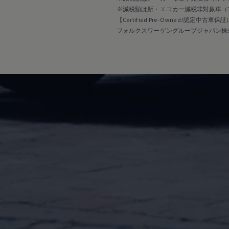
※減税額は新・エコカー減税非対象車（
【Certified Pre-Owned/認定中古車
フォルクスワーゲングループジャパン株