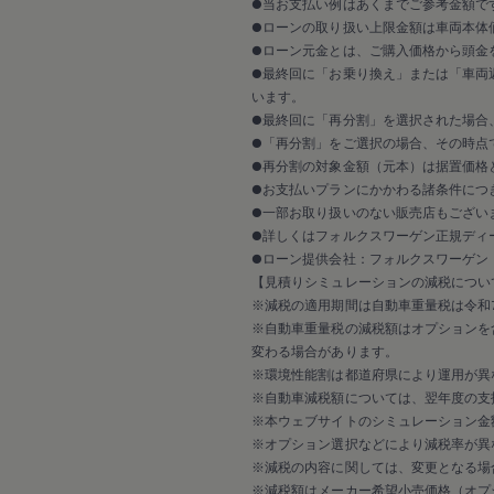
2017
●当お支払い例はあくまでご参考金額で
2016
●ローンの取り扱い上限金額は車両本体
2015
●ローン元金とは、ご購入価格から頭金
リコール関連情報
●最終回に「お乗り換え」または「車両
セーフティ マイスター
います。
●最終回に「再分割」を選択された場合
●「再分割」をご選択の場合、その時点
●再分割の対象金額（元本）は据置価格
●お支払いプランにかかわる諸条件につ
●一部お取り扱いのない販売店もござい
●詳しくはフォルクスワーゲン正規ディ
●ローン提供会社：フォルクスワーゲン
【見積りシミュレーションの減税につい
※減税の適用期間は自動車重量税は令和7
※自動車重量税の減税額はオプションを
変わる場合があります。
※環境性能割は都道府県により運用が異
※自動車減税額については、翌年度の支
※本ウェブサイトのシミュレーション金
※オプション選択などにより減税率が異
※減税の内容に関しては、変更となる場
※減税額はメーカー希望小売価格（オプ