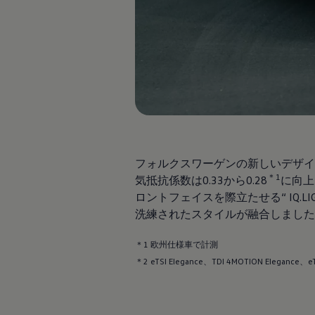
Passat
ID. Buzz
アフターサービス
サービスと純正部品
フォルクスワーゲン純正部品のメリット
点検と車検
修理と点検
エンジンオイルおよびフルード類
ホイールとタイヤ
路上故障に関するサポート
フォルクスワーゲンサービス
アクセサリー
Lifestyle & goods
フォルクスワーゲンの新しいデザイ
Car Navigation System
Drive Recorder
＊1
気抵抗係数は0.33から0.28
に向上
お客様情報
ロントフェイスを際立たせる“ IQ.LIG
リサイクルへの取組み
洗練されたスタイルが融合しました
警告灯とインジケーターランプ
特定整備情報
ユーザーガイド
＊1 欧州仕様車で計測
運転上の注意
＊2 eTSI Elegance、TDI 4MOTION Elegance、
自動車リサイクル法
ロイヤリティプログラム
安心プログラム
メンテナンスプログラム