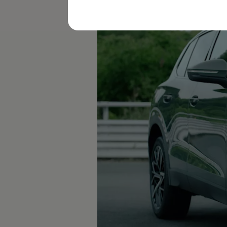
レビュー動画
ブランドストーリー
購入検討中の方へ
オファー(購入サポート・金利情報)
オファー
金利情報
Golf お乗り換えを10万円補助
Tiguan 購入後、5年間の安心サポートが無償
Golf Variant お乗り換えを10万円補助
Volkswagenアンバサダープログラム
ファイナンシャルサービス
ファイナンシャルサービス
フォルクスワーゲン自動車保険プラス
Volkswagen Card
お支払いシミュレーション
モデル別月々のお支払い例
ライフスタイルに合ったプランをみつける
カスタマーポータル 登録・ログイン
Match Maker 登録・ログイン
補助金・エコカー優遇制度
補助金・エコカー優遇制度
ID.4
Golf
Golf Variant