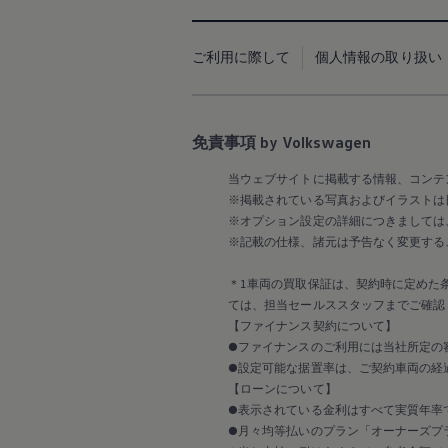
延長保証ウォルフィサポート
カスタマーセンター
タイヤパンク補償
認定中古車
ご利用に際して
個人情報の取り扱い
“Certified Pre-Owned”の品質とは
延長保証サービスガイド
9つの約束
スマート買取
免責事項 by Volkswagen
キャンペーン/ファイナンスプログラム
フォルクスワーゲンについて
当ウェブサイトに掲載する情報、コンテ
企業情報
会社概要
※掲載されている写真およびイラストは
会社概要EN
※オプション設定の詳細につきましては
採用情報
※記載の仕様、諸元は予告なく変更する
正規ディーラー地域別採用情報
倫理・リスク管理・コンプライアンス
＊1車両の買取保証は、契約時に定めた
プレスリリース
ては、担当セールススタッフまでご確認
2025
2024
【ファイナンス契約について】
2023
●ファイナンスのご利用には当社所定の
2022
●設定可能な据置率は、ご契約車両の経
2021
【ローンについて】
2020
●表示されている金利はすべて実質年率
2019
●月々均等払いのプラン「オーナーズプラ
2018