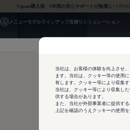
Tiguan購入後、5年間の安心サポートが無償に
| 9月3
モデル＆見積りシミュレーション
メニュー
モデルラインアップ
見積りシミュレーション
デジタルカタログ
セーフティ マイスター
Skip to
Skip
デジタルカタログ
main
to
ID. Buzz
content
footer
T-Cross
Tiguan
Golf
Golf GTI
Golf R
当社は、お客様の体験を向上させ、
Golf Variant
ます。当社は、クッキー等の使用に
Golf R Variant
風も喜ぶ、
Passat
有します。クッキー等により収集す
ID.4
当社は、クッキー等により収集した
Polo
供する場合があります。
Polo GTI
Golf Touran
また、当社が外部事業者に提供する
T-Roc
上記を確認のうえクッキーの使用を
T-Roc R
フォルクスワーゲンマガジン
キャンペーン/イベント
ライフスタイル