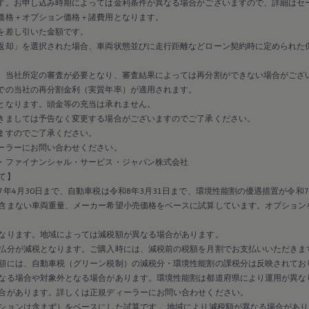
す。お申し込み時期によっては金利条件が異なる場合がございますので、詳細はセ
価格＋オプション価格＋諸費用となります。
を差し引いた金額です。
返却」を選択された場合、車両状態並びに走行距離などローン契約時に定められた
、当社所定の審査が必要となり、審査結果によっては再分割ができない場合がござ
での当社の再分割金利（実質年率）が適用されます。
となります。頭金等の充当は承れません。
きましては予告なく変更する場合がございますのでご了承ください。
ますのでご了承ください。
ーラーにお問い合わせください。
・ファイナンシャル・サービス・ジャパン株式会社
て】
年4月30日まで、自動車税は令和8年3月31日まで、環境性能割の優遇措置が令和7
含まない車両重量、メーカー希望小売価格をベースに試算しています。オプション
なります。地域によっては減税額が異なる場合があります。
払分が減税となります。ご購入時には、減税前の税額を月割でお支払いいただきま
額には、自動車税（グリーン税制）の減税分・環境性能割の課税分は反映されてお
なる場合や対象外となる場合があります。環境性能割は都道府県により運用が異な
合があります。詳しくは正規ディーラーにお問い合わせください。
ションは含まず）をベースにした試算です 。地域により減税額が異なる場合があり