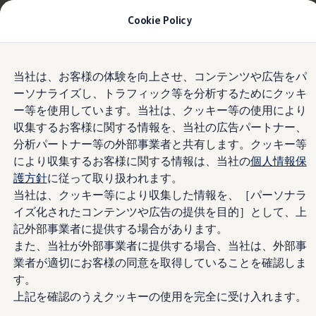
Tiguan購入後、5年間の安心サポートが無償に
| 9月
Cookie Policy
30日(水)まで
今すぐチェック
モデル＆見積りシミュレーション
Skip to
Skip
デジタルカタログ
当社は、お客様の体験を向上させ、コンテンツや広告をパ
main
to
セーフティ マイスター
新インフォテイメントシステム“MIB4”
ーソナライズし、トラフィック等を分析するためにクッキ
content
footer
デジタルカタログ
ー等を使用しています。当社は、クッキー等の使用により
ID. Buzz
T-Cross
収集するお客様に関する情報を、当社の広告パートナー、
Tiguan
分析パートナー等の外部事業者と共有します。クッキー等
新インフォテイメント
Golf
により収集するお客様に関する情報は、当社の
個人情報保
Golf GTI
Golf R
護方針
に従って取り扱われます。
システム“MIB4”
Golf Variant
当社は、クッキー等により収集した情報を、［パーソナラ
Golf R Variant
イズ化されたコンテンツや広告の提供を目的］として、上
Passat
ID.4
記外部事業者に提供する場合があります。
Polo
また、当社が外部事業者に提供する場合、当社は、外部事
Polo GTI
業者が適切にお客様の同意を取得していることを確認しま
Golf Touran
T-Roc
す。
T-Roc R
上記を確認のうえクッキーの使用を完全に受け入れます。
フォルクスワーゲンマガジン
キャンペーン/イベント