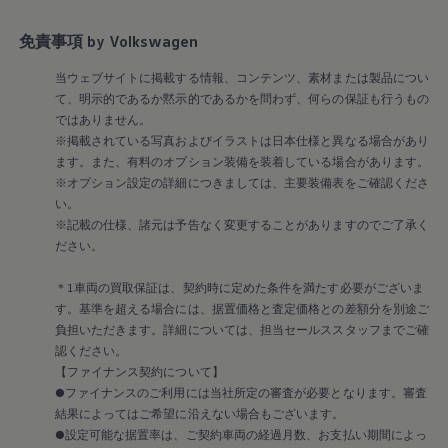
Golf Variant
Passat
ID. Buzz
免責事項 by Volkswagen
アフターサービス
サービスと純正部品
当ウェブサイトに掲載する情報、コンテンツ、素材または製品につい
フォルクスワーゲン純正部品のメリット
て、明示的であるか黙示的であるかを問わず、何らの保証も行うもの
点検と車検
ではありません。
修理と点検
※掲載されている写真およびイラストは日本仕様と異なる場合があり
エンジンオイルおよびフルード類
ホイールとタイヤ
ます。また、有料のオプション装備を装着している場合があります。
路上故障に関するサポート
※オプション設定の詳細につきましては、主要装備表をご確認くださ
フォルクスワーゲンサービス
い。
アクセサリー
※記載の仕様、諸元は予告なく変更することがありますのでご了承く
Lifestyle & goods
ださい。
Car Navigation System
Drive Recorder
お客様情報
＊1車両の買取保証は、契約時に定めた条件を満たす必要がございま
リサイクルへの取組み
す。基準を超える場合には、据置価格と査定価格との差額分を別途ご
警告灯とインジケーターランプ
負担いただきます。詳細については、担当セールススタッフまでご確
特定整備情報
認ください。
ユーザーガイド
【ファイナンス契約について】
運転上の注意
●ファイナンスのご利用には当社所定の審査が必要となります。審査
自動車リサイクル法
ロイヤリティプログラム
結果によってはご希望に沿えない場合もございます。
安心プログラム
●設定可能な据置率は、ご契約車両の経過月数、お支払い期間によっ