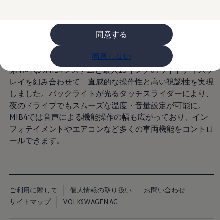
ライフスタイル
レビュー動画
ブランドストーリー
同意する
購入検討中の方へ
オファー(購入サポート・金利情報)
オファー
同意しない
金利情報
第4世代のMIB4システムと最大15インチのワイドディスプ
Golf お乗り換えを10万円補助
Tiguan 購入後、5年間の安心サポートが無償
レイを組み合わせて、直感的な操作性と高い視認性を実現
Golf Variant お乗り換えを10万円補助
しました。バックライトが光るタッチスライダーにより、
Volkswagenアンバサダープログラム
夜のドライブでもスムーズな温度・音量設定が可能に。
ファイナンシャルサービス
ファイナンシャルサービス
MIB4では音声による機能操作の幅も広がっており、イン
フォルクスワーゲン自動車保険プラス
フォテイメントやエアコンなど多くの車両機能をコントロ
Volkswagen Card
ールできます。
お支払いシミュレーション
モデル別月々のお支払い例
ライフスタイルに合ったプランをみつける
カスタマーポータル 登録・ログイン
Match Maker 登録・ログイン
補助金・エコカー優遇制度
ご利用に際して
個人情報の取り扱い
お問い合わせ
補助金・エコカー優遇制度
サイトマップ
VOLKSWAGEN AG
ID.4
Golf