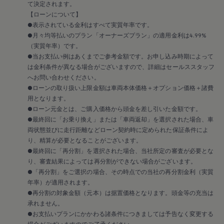
メンテナンスプログラム
て決定されます。
延長保証ウォルフィサポート
【ローンについて】
カスタマーセンター
●表示されている金利はすべて実質年率です。
タイヤパンク補償
●月々均等払いのプラン「オーナーズプラン」の適用金利は4.99%
認定中古車
“Certified Pre-Owned”の品質とは
（実質年率）です。
延長保証サービスガイド
●当お支払い例はあくまでご参考金額です。お申し込み時期によって
9つの約束
は金利条件が異なる場合がございますので、詳細はセールススタッフ
スマート買取
へお問い合わせください。
キャンペーン/ファイナンスプログラム
●ローンの取り扱い上限金額は車両本体価格＋オプション価格＋諸費
フォルクスワーゲンについて
用となります。
企業情報
会社概要
●ローン元金とは、ご購入価格から頭金を差し引いた金額です。
会社概要EN
●最終回に「お乗り換え」または「車両返却」を選択された場合、車
採用情報
両状態並びに走行距離などローン契約時に定められた保証条件によ
正規ディーラー地域別採用情報
り、精算が必要となることがございます。
倫理・リスク管理・コンプライアンス
●最終回に「再分割」を選択された場合、当社所定の審査が必要とな
プレスリリース
り、審査結果によっては再分割ができない場合がございます。
2025
2024
●「再分割」をご選択の場合、その時点での当社の再分割金利（実質
2023
年率）が適用されます。
2022
●再分割の対象金額（元本）は据置価格となります。頭金等の充当は
2021
承れません。
2020
●お支払いプランにかかわる諸条件につきましては予告なく変更する
2019
場合がございますのでご了承ください。