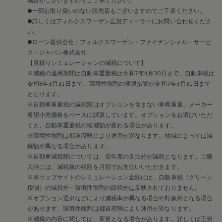
2018
2017
●一部お取り扱いのない販売店もございますのでご了承ください。
2016
●詳しくはフォルクスワーゲン正規ディーラーにお問い合わせくださ
2015
い。
リコール関連情報
●ローン提供会社：フォルクスワーゲン・ファイナンシャル・サービ
セーフティ マイスター
ス・ジャパン株式会社
【見積りシミュレーションの減税について】
※減税の適用期間は自動車重量税は令和7年4月30日まで、自動車税は
令和8年3月31日まで、環境性能割の優遇措置が令和7年3月31日まで
となります。
※自動車重量税の減税額はオプションを含まない車両重量、メーカー
希望小売価格をベースに試算しています。オプションをお選びいただ
くと、自動車重量税の軽減額が変わる場合があります。
※環境性能割は都道府県により運用が異なります。地域によっては減
税額が異なる場合があります。
※自動車減税額については、翌年度の支払分が減税となります。ご購
入時には、減税前の税額を月割でお支払いいただきます。
※本ウェブサイトのシミュレーション金額には、自動車税（グリーン
税制）の減税分・環境性能割の課税分は反映されておりません。
※オプション選択などにより減税率が異なる場合や対象外となる場合
があります。環境性能割は都道府県により運用が異なります。
※減税の内容に関しては、変更となる場合があります。詳しくは正規