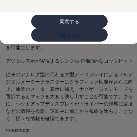
ライフスタイル
レビュー動画
ブランドストーリー
同意する
購入検討中の方へ
オファー(購入サポート・金利情報)
オファー
ドライバーに届ける情報を最大に、指先の移動は最小に。
同意しない
金利情報
先進のデジタルコックピットが思いのままの直感的な操作
Golf お乗り換えを10万円補助
を可能にします。
Tiguan 購入後、5年間の安心サポートが無償
Golf Variant お乗り換えを10万円補助
Volkswagenアンバサダープログラム
デジタル表示が実現するシンプルで機能的なコックピット
ファイナンシャルサービス
ファイナンシャルサービス
従来のアナログ型に代わる大型ディスプレイによるフルデ
フォルクスワーゲン自動車保険プラス
ジタルメータークラスターはグラフィック性能がさらに向
Volkswagen Card
お支払いシミュレーション
上。通常のメーター表示に加え、ナビゲーションモードを
モデル別月々のお支払い例
選択するとマップを大きく映し出すことが可能です。さら
ライフスタイルに合ったプランをみつける
に、ヘッドアップディスプレイがドライバーの視界に速度
カスタマーポータル 登録・ログイン
Match Maker 登録・ログイン
などの情報を投影。運転中に前方から視線を逸らすことな
補助金・エコカー優遇制度
く、様々な情報を確認できます。
補助金・エコカー優遇制度
ID.4
*全車標準装備
Golf