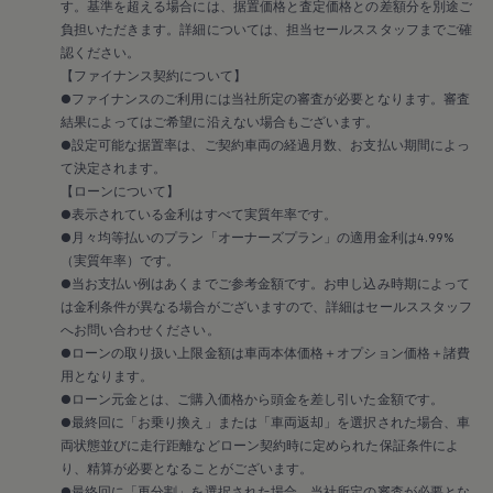
メンテナンスプログラム
す。基準を超える場合には、据置価格と査定価格との差額分を別途ご
延長保証ウォルフィサポート
負担いただきます。詳細については、担当セールススタッフまでご確
カスタマーセンター
認ください。
タイヤパンク補償
【ファイナンス契約について】
認定中古車
●ファイナンスのご利用には当社所定の審査が必要となります。審査
“Certified Pre-Owned”の品質とは
延長保証サービスガイド
結果によってはご希望に沿えない場合もございます。
9つの約束
●設定可能な据置率は、ご契約車両の経過月数、お支払い期間によっ
スマート買取
て決定されます。
キャンペーン/ファイナンスプログラム
【ローンについて】
フォルクスワーゲンについて
●表示されている金利はすべて実質年率です。
企業情報
●月々均等払いのプラン「オーナーズプラン」の適用金利は4.99%
会社概要
会社概要EN
（実質年率）です。
採用情報
●当お支払い例はあくまでご参考金額です。お申し込み時期によって
正規ディーラー地域別採用情報
は金利条件が異なる場合がございますので、詳細はセールススタッフ
倫理・リスク管理・コンプライアンス
へお問い合わせください。
プレスリリース
●ローンの取り扱い上限金額は車両本体価格＋オプション価格＋諸費
2025
用となります。
2024
2023
●ローン元金とは、ご購入価格から頭金を差し引いた金額です。
2022
●最終回に「お乗り換え」または「車両返却」を選択された場合、車
2021
両状態並びに走行距離などローン契約時に定められた保証条件によ
2020
り、精算が必要となることがございます。
2019
●最終回に「再分割」を選択された場合、当社所定の審査が必要とな