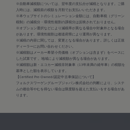
※自動車減税額については、翌年度の支払分が減税となります。ご購
入時には、減税前の税額を月割でお支払いいただきます。
※本ウェブサイトのシミュレーション金額には、自動車税（グリーン
税制）の減税分・環境性能割の課税分は反映されておりません。
※オプション選択などにより減税率が異なる場合や対象外となる場合
があります。環境性能割は都道府県により運用が異なります。
※減税の内容に関しては、変更となる場合があります。詳しくは正規
ディーラーにお問い合わせください。
※減税額はメーカー希望小売価格（オプションは含まず）をベースに
した試算です 。地域により減税額が異なる場合があります。
※減税額は新・エコカー減税非対象車（13年未満の経年車）の税額を
基準とした額を表示しています。
【Certified Pre-Owned/認定中古車保証について】
フォルクスワーゲングループジャパン株式会社の判断により、システ
ムの都合等やむを得ない場合は限度額を超えた支払いをする場合があ
ります。