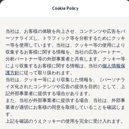
Tiguan購入後、5年間の安心サポートが無償に
| 9月
Cookie Policy
30日(水)まで
今すぐチェック
モデル＆見積りシミュレーション
Skip to
Skip
デジタルカタログ
当社は、お客様の体験を向上させ、コンテンツや広告をパ
main
to
デジタルメータークラスター”Digital
セーフティ マイスター
ーソナライズし、トラフィック等を分析するためにクッキ
content
footer
デジタルカタログ
Cockpit Pro”
ー等を使用しています。当社は、クッキー等の使用により
ID. Buzz
T-Cross
収集するお客様に関する情報を、当社の広告パートナー、
Tiguan
分析パートナー等の外部事業者と共有します。クッキー等
Golf
により収集するお客様に関する情報は、当社の
個人情報保
“Digital Cockpit Pro”
Golf GTI
Golf R
護方針
に従って取り扱われます。
Golf Variant
当社は、クッキー等により収集した情報を、［パーソナラ
Golf R Variant
イズ化されたコンテンツや広告の提供を目的］として、上
Passat
ID.4
記外部事業者に提供する場合があります。
Polo
また、当社が外部事業者に提供する場合、当社は、外部事
Polo GTI
業者が適切にお客様の同意を取得していることを確認しま
Golf Touran
T-Roc
す。
T-Roc R
上記を確認のうえクッキーの使用を完全に受け入れます。
フォルクスワーゲンマガジン
キャンペーン/イベント