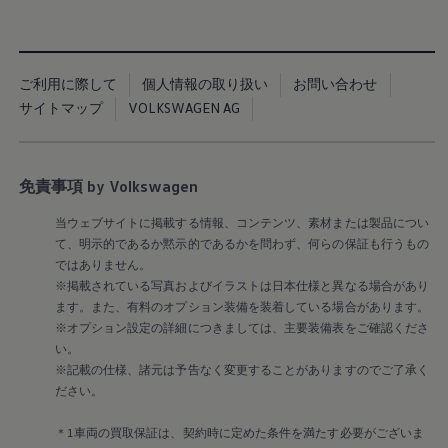
Golf Variant
Passat
ID. Buzz
アフターサービス
サービスと純正部品
ご利用に際して
個人情報の取り扱い
お問い合わせ
フォルクスワーゲン純正部品のメリット
点検と車検
サイトマップ
VOLKSWAGEN AG
修理と点検
エンジンオイルおよびフルード類
ホイールとタイヤ
路上故障に関するサポート
免責事項 by Volkswagen
フォルクスワーゲンサービス
アクセサリー
当ウェブサイトに掲載する情報、コンテンツ、素材または製品につい
Lifestyle & goods
て、明示的であるか黙示的であるかを問わず、何らの保証も行うもの
Car Navigation System
ではありません。
Drive Recorder
※掲載されている写真およびイラストは日本仕様と異なる場合があり
お客様情報
リサイクルへの取組み
ます。また、有料のオプション装備を装着している場合があります。
警告灯とインジケーターランプ
※オプション設定の詳細につきましては、主要装備表をご確認くださ
特定整備情報
い。
ユーザーガイド
※記載の仕様、諸元は予告なく変更することがありますのでご了承く
運転上の注意
ださい。
自動車リサイクル法
ロイヤリティプログラム
安心プログラム
＊1車両の買取保証は、契約時に定めた条件を満たす必要がございま