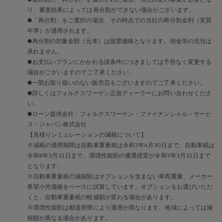
2018
り、審査結果によっては再分割ができない場合がございます。
2017
2016
●「再分割」をご選択の場合、その時点での当社の再分割金利（実質
2015
年率）が適用されます。
リコール関連情報
●再分割の対象金額（元本）は据置価格となります。頭金等の充当は
セーフティ マイスター
承れません。
●お支払いプランにかかわる諸条件につきましては予告なく変更する
場合がございますのでご了承ください。
●一部お取り扱いのない販売店もございますのでご了承ください。
●詳しくはフォルクスワーゲン正規ディーラーにお問い合わせくださ
い。
●ローン提供会社：フォルクスワーゲン・ファイナンシャル・サービ
ス・ジャパン株式会社
【見積りシミュレーションの減税について】
※減税の適用期間は自動車重量税は令和7年4月30日まで、自動車税は
令和8年3月31日まで、環境性能割の優遇措置が令和7年3月31日まで
となります。
※自動車重量税の減税額はオプションを含まない車両重量、メーカー
希望小売価格をベースに試算しています。オプションをお選びいただ
くと、自動車重量税の軽減額が変わる場合があります。
※環境性能割は都道府県により運用が異なります。地域によっては減
税額が異なる場合があります。