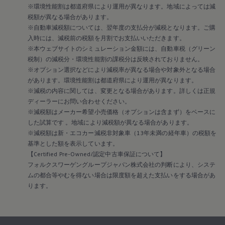
※環境性能割は都道府県により運用が異なります。地域によっては減
税額が異なる場合があります。
※自動車減税額については、翌年度の支払分が減税となります。ご購
入時には、減税前の税額を月割でお支払いいただきます。
※本ウェブサイトのシミュレーション金額には、自動車税（グリーン
税制）の減税分・環境性能割の課税分は反映されておりません。
※オプション選択などにより減税率が異なる場合や対象外となる場合
があります。環境性能割は都道府県により運用が異なります。
※減税の内容に関しては、変更となる場合があります。詳しくは正規
ディーラーにお問い合わせください。
※減税額はメーカー希望小売価格（オプションは含まず）をベースに
した試算です 。地域により減税額が異なる場合があります。
※減税額は新・エコカー減税非対象車（13年未満の経年車）の税額を
基準とした額を表示しています。
【Certified Pre-Owned/認定中古車保証について】
フォルクスワーゲングループジャパン株式会社の判断により、システ
ムの都合等やむを得ない場合は限度額を超えた支払いをする場合があ
ります。