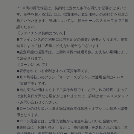
メンテナンスプログラム
延長保証ウォルフィサポート
＊1車両の買取保証は、契約時に定めた条件を満たす必要がございま
カスタマーセンター
す。基準を超える場合には、据置価格と査定価格との差額分を別途ご
タイヤパンク補償
負担いただきます。詳細については、担当セールススタッフまでご確
認定中古車
認ください。
“Certified Pre-Owned”の品質とは
延長保証サービスガイド
【ファイナンス契約について】
9つの約束
●ファイナンスのご利用には当社所定の審査が必要となります。審査
スマート買取
結果によってはご希望に沿えない場合もございます。
キャンペーン/ファイナンスプログラム
●設定可能な据置率は、ご契約車両の経過月数、お支払い期間によっ
フォルクスワーゲンについて
て決定されます。
企業情報
【ローンについて】
会社概要
会社概要EN
●表示されている金利はすべて実質年率です。
採用情報
●月々均等払いのプラン「オーナーズプラン」の適用金利は4.99%
正規ディーラー地域別採用情報
（実質年率）です。
倫理・リスク管理・コンプライアンス
●当お支払い例はあくまでご参考金額です。お申し込み時期によって
プレスリリース
は金利条件が異なる場合がございますので、詳細はセールススタッフ
2025
へお問い合わせください。
2024
2023
●ローンの取り扱い上限金額は車両本体価格＋オプション価格＋諸費
2022
用となります。
2021
●ローン元金とは、ご購入価格から頭金を差し引いた金額です。
2020
●最終回に「お乗り換え」または「車両返却」を選択された場合、車
2019
両状態並びに走行距離などローン契約時に定められた保証条件によ