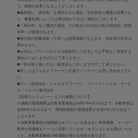
2018
り、精算が必要となることがございます。
2017
2016
●最終回に「再分割」を選択された場合、当社所定の審査が必要とな
2015
り、審査結果によっては再分割ができない場合がございます。
リコール関連情報
●「再分割」をご選択の場合、その時点での当社の再分割金利（実質
セーフティ マイスター
年率）が適用されます。
●再分割の対象金額（元本）は据置価格となります。頭金等の充当は
承れません。
●お支払いプランにかかわる諸条件につきましては予告なく変更する
場合がございますのでご了承ください。
●一部お取り扱いのない販売店もございますのでご了承ください。
●詳しくはフォルクスワーゲン正規ディーラーにお問い合わせくださ
い。
●ローン提供会社：フォルクスワーゲン・ファイナンシャル・サービ
ス・ジャパン株式会社
【見積りシミュレーションの減税について】
※減税の適用期間は自動車重量税は令和7年4月30日まで、自動車税は
令和8年3月31日まで、環境性能割の優遇措置が令和7年3月31日まで
となります。
※自動車重量税の減税額はオプションを含まない車両重量、メーカー
希望小売価格をベースに試算しています。オプションをお選びいただ
くと、自動車重量税の軽減額が変わる場合があります。