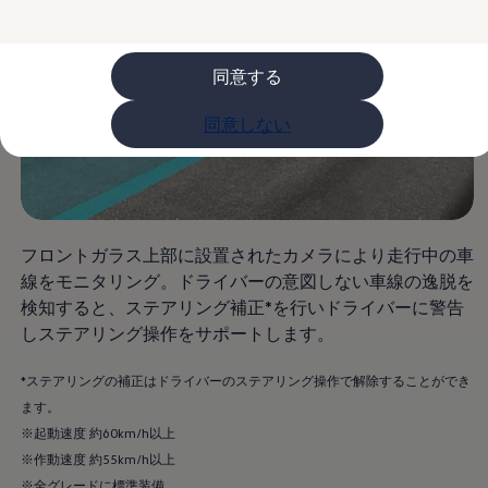
ライフスタイル
レビュー動画
ブランドストーリー
同意する
購入検討中の方へ
オファー(購入サポート・金利情報)
オファー
同意しない
金利情報
Golf お乗り換えを10万円補助
Tiguan 購入後、5年間の安心サポートが無償
Golf Variant お乗り換えを10万円補助
Volkswagenアンバサダープログラム
ファイナンシャルサービス
ファイナンシャルサービス
フロントガラス上部に設置されたカメラにより走行中の車
フォルクスワーゲン自動車保険プラス
線をモニタリング。ドライバーの意図しない車線の逸脱を
Volkswagen Card
検知すると、ステアリング補正*を行いドライバーに警告
お支払いシミュレーション
モデル別月々のお支払い例
しステアリング操作をサポートします。
ライフスタイルに合ったプランをみつける
カスタマーポータル 登録・ログイン
*ステアリングの補正はドライバーのステアリング操作で解除することができ
Match Maker 登録・ログイン
ます。
補助金・エコカー優遇制度
補助金・エコカー優遇制度
※起動速度 約60km/h以上
ID.4
※作動速度 約55km/h以上
Golf
※全グレードに標準装備