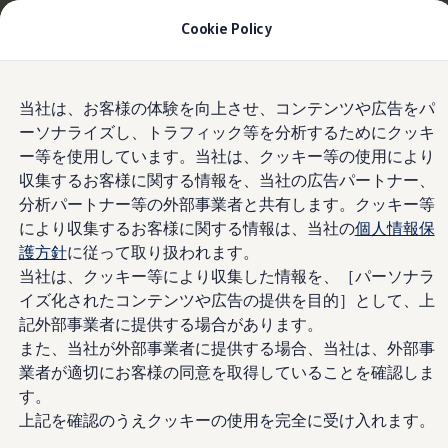
Tiguan購入後、5年間の安心サポートが無償に
| 9月
Cookie Policy
30日(水)まで
今すぐチェック
モデル＆見積りシミュレーション
Skip to
Skip
デジタルカタログ
当社は、お客様の体験を向上させ、コンテンツや広告をパ
main
to
レーンキープアシストシステム”Lane
セーフティ マイスター
ーソナライズし、トラフィック等を分析するためにクッキ
content
footer
デジタルカタログ
Assist”
ー等を使用しています。当社は、クッキー等の使用により
ID. Buzz
T-Cross
収集するお客様に関する情報を、当社の広告パートナー、
Tiguan
分析パートナー等の外部事業者と共有します。クッキー等
Golf
により収集するお客様に関する情報は、当社の
個人情報保
車線逸脱しないようド
Golf GTI
Golf R
護方針
に従って取り扱われます。
Golf Variant
当社は、クッキー等により収集した情報を、［パーソナラ
ライバーをサポート
Golf R Variant
イズ化されたコンテンツや広告の提供を目的］として、上
Passat
ID.4
記外部事業者に提供する場合があります。
Polo
また、当社が外部事業者に提供する場合、当社は、外部事
Polo GTI
業者が適切にお客様の同意を取得していることを確認しま
Golf Touran
T-Roc
す。
T-Roc R
上記を確認のうえクッキーの使用を完全に受け入れます。
フォルクスワーゲンマガジン
キャンペーン/イベント