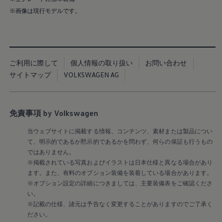
Golf Variant
Passat
※画像は現行モデルです。
ID. Buzz
アフターサービス
サービスと純正部品
フォルクスワーゲン純正部品のメリット
点検と車検
修理と点検
ご利用に際して
個人情報の取り扱い
お問い合わせ
エンジンオイルおよびフルード類
サイトマップ
VOLKSWAGEN AG
ホイールとタイヤ
路上故障に関するサポート
フォルクスワーゲンサービス
アクセサリー
免責事項 by Volkswagen
Lifestyle & goods
Car Navigation System
当ウェブサイトに掲載する情報、コンテンツ、素材または製品につい
Drive Recorder
て、明示的であるか黙示的であるかを問わず、何らの保証も行うもの
お客様情報
リサイクルへの取組み
ではありません。
警告灯とインジケーターランプ
※掲載されている写真およびイラストは日本仕様と異なる場合があり
特定整備情報
ます。また、有料のオプション装備を装着している場合があります。
ユーザーガイド
※オプション設定の詳細につきましては、主要装備表をご確認くださ
運転上の注意
い。
自動車リサイクル法
※記載の仕様、諸元は予告なく変更することがありますのでご了承く
ロイヤリティプログラム
安心プログラム
ださい。