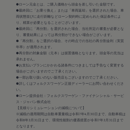
2018
●ローン元金とは、ご購入価格から頭金を差し引いた金額です。
2017
●最終回に「お乗り換え」または「車両返却」を選択された場合、車
2016
両状態並びに走行距離などローン契約時に定められた保証条件によ
2015
リコール関連情報
り、精算が必要となることがございます。
セーフティ マイスター
●最終回に「再分割」を選択された場合、当社所定の審査が必要とな
り、審査結果によっては再分割ができない場合がございます。
●「再分割」をご選択の場合、その時点での当社の再分割金利（実質
年率）が適用されます。
●再分割の対象金額（元本）は据置価格となります。頭金等の充当は
承れません。
●お支払いプランにかかわる諸条件につきましては予告なく変更する
場合がございますのでご了承ください。
●一部お取り扱いのない販売店もございますのでご了承ください。
●詳しくはフォルクスワーゲン正規ディーラーにお問い合わせくださ
い。
●ローン提供会社：フォルクスワーゲン・ファイナンシャル・サービ
ス・ジャパン株式会社
【見積りシミュレーションの減税について】
※減税の適用期間は自動車重量税は令和7年4月30日まで、自動車税は
令和8年3月31日まで、環境性能割の優遇措置が令和7年3月31日まで
となります。