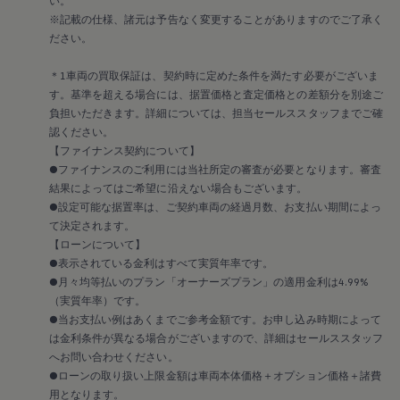
い。
メンテナンスプログラム
延長保証ウォルフィサポート
※記載の仕様、諸元は予告なく変更することがありますのでご了承く
カスタマーセンター
ださい。
タイヤパンク補償
認定中古車
＊1車両の買取保証は、契約時に定めた条件を満たす必要がございま
“Certified Pre-Owned”の品質とは
す。基準を超える場合には、据置価格と査定価格との差額分を別途ご
延長保証サービスガイド
負担いただきます。詳細については、担当セールススタッフまでご確
9つの約束
スマート買取
認ください。
キャンペーン/ファイナンスプログラム
【ファイナンス契約について】
フォルクスワーゲンについて
●ファイナンスのご利用には当社所定の審査が必要となります。審査
企業情報
結果によってはご希望に沿えない場合もございます。
会社概要
●設定可能な据置率は、ご契約車両の経過月数、お支払い期間によっ
会社概要EN
て決定されます。
採用情報
正規ディーラー地域別採用情報
【ローンについて】
倫理・リスク管理・コンプライアンス
●表示されている金利はすべて実質年率です。
プレスリリース
●月々均等払いのプラン「オーナーズプラン」の適用金利は4.99%
2025
（実質年率）です。
2024
●当お支払い例はあくまでご参考金額です。お申し込み時期によって
2023
は金利条件が異なる場合がございますので、詳細はセールススタッフ
2022
2021
へお問い合わせください。
2020
●ローンの取り扱い上限金額は車両本体価格＋オプション価格＋諸費
2019
用となります。