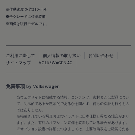
Golf Variant
Passat
※作動速度 0~約210km/h
ID. Buzz
アフターサービス
※全グレードに標準装備
サービスと純正部品
※画像は現行モデルです。
フォルクスワーゲン純正部品のメリット
点検と車検
修理と点検
エンジンオイルおよびフルード類
ホイールとタイヤ
路上故障に関するサポート
ご利用に際して
個人情報の取り扱い
お問い合わせ
フォルクスワーゲンサービス
サイトマップ
VOLKSWAGEN AG
アクセサリー
Lifestyle & goods
Car Navigation System
Drive Recorder
免責事項 by Volkswagen
お客様情報
リサイクルへの取組み
当ウェブサイトに掲載する情報、コンテンツ、素材または製品につい
警告灯とインジケーターランプ
特定整備情報
て、明示的であるか黙示的であるかを問わず、何らの保証も行うもの
ユーザーガイド
ではありません。
運転上の注意
※掲載されている写真およびイラストは日本仕様と異なる場合があり
自動車リサイクル法
ます。また、有料のオプション装備を装着している場合があります。
ロイヤリティプログラム
※オプション設定の詳細につきましては、主要装備表をご確認くださ
安心プログラム