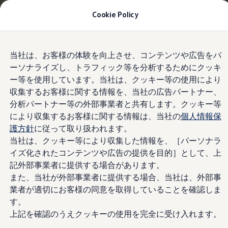
Tiguan購入後、5年間の安心サポートが無償に
| 9月
Cookie Policy
30日(水)まで
今すぐチェック
モデル＆見積りシミュレーション
Skip to
Skip
デジタルカタログ
当社は、お客様の体験を向上させ、コンテンツや広告をパ
main
to
同一車線内全車速運転支援システム“Travel
セーフティ マイスター
ーソナライズし、トラフィック等を分析するためにクッキ
content
footer
デジタルカタログ
Assist”
ー等を使用しています。当社は、クッキー等の使用により
ID. Buzz
T-Cross
収集するお客様に関する情報を、当社の広告パートナー、
Tiguan
分析パートナー等の外部事業者と共有します。クッキー等
Golf
により収集するお客様に関する情報は、当社の
個人情報保
渋滞から高速走行まで
Golf GTI
Golf R
護方針
に従って取り扱われます。
Golf Variant
当社は、クッキー等により収集した情報を、［パーソナラ
幅広くサポート
Golf R Variant
イズ化されたコンテンツや広告の提供を目的］として、上
Passat
ID.4
記外部事業者に提供する場合があります。
Polo
また、当社が外部事業者に提供する場合、当社は、外部事
Polo GTI
業者が適切にお客様の同意を取得していることを確認しま
Golf Touran
T-Roc
す。
T-Roc R
上記を確認のうえクッキーの使用を完全に受け入れます。
フォルクスワーゲンマガジン
キャンペーン/イベント