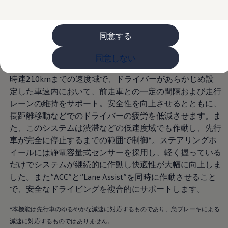
ライフスタイル
レビュー動画
ブランドストーリー
同意する
購入検討中の方へ
オファー(購入サポート・金利情報)
オファー
同意しない
金利情報
Golf お乗り換えを10万円補助
時速210kmまでの速度域で、ドライバーがあらかじめ設
Tiguan 購入後、5年間の安心サポートが無償
Golf Variant お乗り換えを10万円補助
定した車速内において、前走車との一定の間隔および走行
Volkswagenアンバサダープログラム
レーンの維持をサポート。安全性を向上させるとともに、
ファイナンシャルサービス
長距離移動などでのドライバーの疲労を低減させます。ま
ファイナンシャルサービス
フォルクスワーゲン自動車保険プラス
た、このシステムは渋滞などの低速度域でも作動し、先行
Volkswagen Card
車が完全に停止するまでの範囲で制御*。ステアリングホ
お支払いシミュレーション
イールには静電容量式センサーを採用し、軽く握っている
モデル別月々のお支払い例
ライフスタイルに合ったプランをみつける
だけでシステムが継続的に作動し快適性が大幅に向上しま
カスタマーポータル 登録・ログイン
した。また“ACC”と“Lane Assist”を同時に作動させること
Match Maker 登録・ログイン
で、安全なドライビングを複合的にサポートします。
補助金・エコカー優遇制度
補助金・エコカー優遇制度
ID.4
*本機能は先行車のゆるやかな減速に対応するものであり、急ブレーキによる
Golf
減速に対応するものではありません。