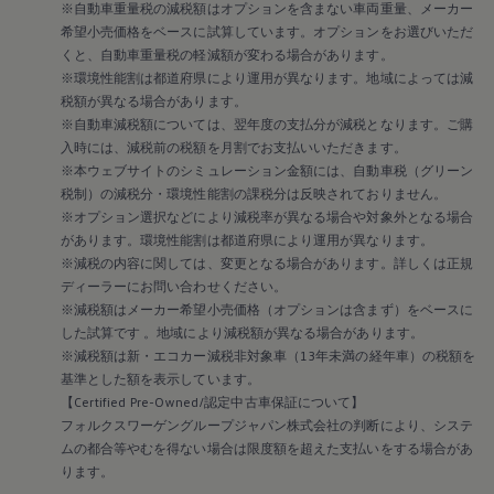
※自動車重量税の減税額はオプションを含まない車両重量、メーカー
希望小売価格をベースに試算しています。オプションをお選びいただ
くと、自動車重量税の軽減額が変わる場合があります。
※環境性能割は都道府県により運用が異なります。地域によっては減
税額が異なる場合があります。
※自動車減税額については、翌年度の支払分が減税となります。ご購
入時には、減税前の税額を月割でお支払いいただきます。
※本ウェブサイトのシミュレーション金額には、自動車税（グリーン
税制）の減税分・環境性能割の課税分は反映されておりません。
※オプション選択などにより減税率が異なる場合や対象外となる場合
があります。環境性能割は都道府県により運用が異なります。
※減税の内容に関しては、変更となる場合があります。詳しくは正規
ディーラーにお問い合わせください。
※減税額はメーカー希望小売価格（オプションは含まず）をベースに
した試算です 。地域により減税額が異なる場合があります。
※減税額は新・エコカー減税非対象車（13年未満の経年車）の税額を
基準とした額を表示しています。
【Certified Pre-Owned/認定中古車保証について】
フォルクスワーゲングループジャパン株式会社の判断により、システ
ムの都合等やむを得ない場合は限度額を超えた支払いをする場合があ
ります。