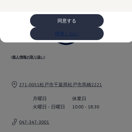
購入検討中の方へ
オファー(購入サポート・金利情報)
オファー
金利情報
同意する
Golf お乗り換えを10万円補助
Tiguan 購入後、5年間の安心サポートが無償
同意しない
Golf Variant お乗り換えを10万円補助
Volkswagenアンバサダープログラム
ファイナンシャルサービス
ファイナンシャルサービス
フォルクスワーゲン自動車保険プラス
(
個人情報の取り扱い
)
Volkswagen Card
お支払いシミュレーション
モデル別月々のお支払い例
ライフスタイルに合ったプランをみつける
カスタマーポータル 登録・ログイン
271-0051松戸市千葉県松戸市馬橋2221
Match Maker 登録・ログイン
補助金・エコカー優遇制度
補助金・エコカー優遇制度
月曜日
休業日
ID.4
火曜日
-
日曜日
10:00
-
18:30
Golf
Golf Variant
Passat
047-347-3001
ID. Buzz
アフターサービス