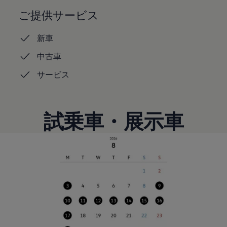
認定中古車
ご提供サービス
“Certified Pre-Owned”の品質とは
延長保証サービスガイド
9つの約束
新車
スマート買取
キャンペーン/ファイナンスプログラム
中古車
フォルクスワーゲンについて
企業情報
サービス
会社概要
会社概要EN
採用情報
正規ディーラー地域別採用情報
試乗車・展示車
倫理・リスク管理・コンプライアンス
プレスリリース
2025
2024
2023
2022
2021
2020
2019
2018
2017
2016
2015