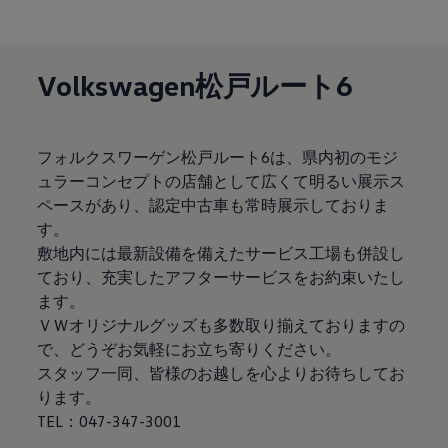
サービスと純正部品
フォルクスワーゲン純正部品のメリット
点検と車検
修理と点検
Volkswagen松戸ルート6
エンジンオイルおよびフルード類
ホイールとタイヤ
路上故障に関するサポート
フォルクスワーゲンサービス
アクセサリー
フォルクスワーゲン松戸ルート6は、県内初のモジ
Lifestyle & goods
ュラーコンセプトの店舗として広くて明るい展示ス
Car Navigation System
ペースがあり、認定中古車も常時展示しておりま
Drive Recorder
お客様情報
す。
リサイクルへの取組み
敷地内には最新設備を備えたサービス工場も併設し
警告灯とインジケーターランプ
ており、充実したアフターサービスをお約束いたし
特定整備情報
ユーザーガイド
ます。
運転上の注意
ＶＷオリジナルグッズも多数取り揃えておりますの
自動車リサイクル法
で、どうぞお気軽にお立ち寄りください。
ロイヤリティプログラム
安心プログラム
スタッフ一同、皆様のお越しを心よりお待ちしてお
メンテナンスプログラム
ります。
延長保証ウォルフィサポート
TEL：047-347-3001
カスタマーセンター
タイヤパンク補償