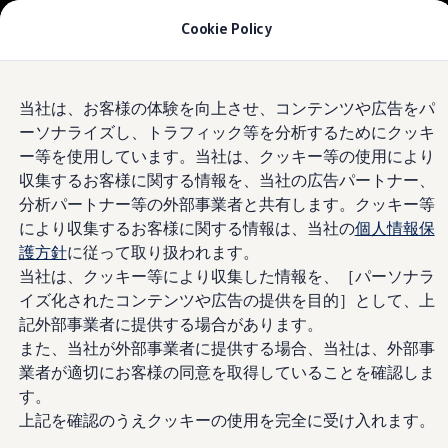
モデル＆見積りシミュレーション
Cookie Policy
デジタルカタログ
セーフティ マイスター
デジタルカタログ
Skip to
Skip
ID. Buzz
Volkswagen
松戸ルート6
当社は、お客様の体験を向上させ、コンテンツや広告をパ
main
to
T-Cross
ーソナライズし、トラフィック等を分析するためにクッキ
content
footer
Tiguan
Golf
4.8
|
190 レビュー
ー等を使用しています。当社は、クッキー等の使用により
Golf GTI
収集するお客様に関する情報を、当社の広告パートナー、
Golf R
分析パートナー等の外部事業者と共有します。クッキー等
Golf Variant
Golf R Variant
により収集するお客様に関する情報は、当社の
個人情報保
Passat
護方針
に従って取り扱われます。
ID.4
当社は、クッキー等により収集した情報を、［パーソナラ
Polo
Polo GTI
イズ化されたコンテンツや広告の提供を目的］として、上
Golf Touran
記外部事業者に提供する場合があります。
T-Roc
また、当社が外部事業者に提供する場合、当社は、外部事
T-Roc R
フォルクスワーゲンマガジン
業者が適切にお客様の同意を取得していることを確認しま
キャンペーン/イベント
す。
ライフスタイル
上記を確認のうえクッキーの使用を完全に受け入れます。
レビュー動画
ブランドストーリー