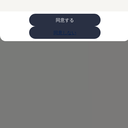
ライフスタイル
レビュー動画
ブランドストーリー
同意する
購入検討中の方へ
オファー(購入サポート・金利情報)
オファー
同意しない
金利情報
Golf お乗り換えを10万円補助
Tiguan 購入後、5年間の安心サポートが無償
Golf Variant お乗り換えを10万円補助
Volkswagenアンバサダープログラム
ファイナンシャルサービス
ファイナンシャルサービス
フォルクスワーゲン自動車保険プラス
Volkswagen Card
お支払いシミュレーション
モデル別月々のお支払い例
ライフスタイルに合ったプランをみつける
カスタマーポータル 登録・ログイン
Match Maker 登録・ログイン
補助金・エコカー優遇制度
補助金・エコカー優遇制度
ID.4
Golf