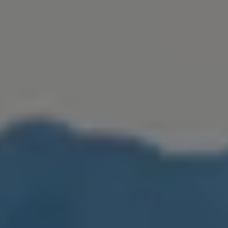
Golf Variant
Passat
ID. Buzz
アフターサービス
サービスと純正部品
フォルクスワーゲン純正部品のメリット
点検と車検
修理と点検
エンジンオイルおよびフルード類
ホイールとタイヤ
路上故障に関するサポート
フォルクスワーゲンサービス
アクセサリー
Lifestyle & goods
Car Navigation System
Drive Recorder
お客様情報
リサイクルへの取組み
警告灯とインジケーターランプ
特定整備情報
ユーザーガイド
運転上の注意
自動車リサイクル法
ロイヤリティプログラム
安心プログラム