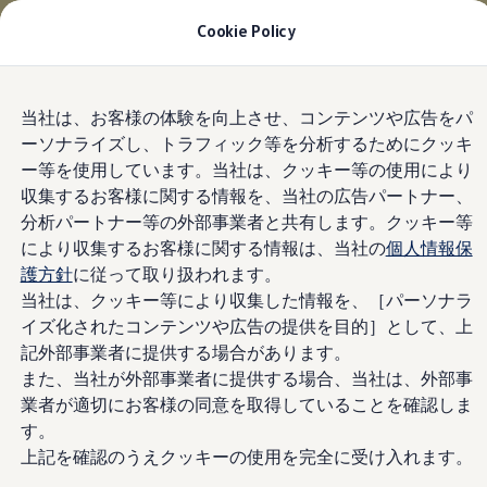
適用金利2.99% 月々19,800円〜
| 9月30日(水)ま
Cookie Policy
で
今すぐチェック
モデル＆見積りシミュレーション
Skip to
Skip
デジタルカタログ
当社は、お客様の体験を向上させ、コンテンツや広告をパ
main
to
セーフティ マイスター
ーソナライズし、トラフィック等を分析するためにクッキ
content
footer
デジタルカタログ
ー等を使用しています。当社は、クッキー等の使用により
ID. Buzz
T-Cross
収集するお客様に関する情報を、当社の広告パートナー、
Tiguan
分析パートナー等の外部事業者と共有します。クッキー等
Golf
により収集するお客様に関する情報は、当社の
個人情報保
Golf GTI
Golf R
護方針
に従って取り扱われます。
Golf Variant
当社は、クッキー等により収集した情報を、［パーソナラ
Golf R Variant
イズ化されたコンテンツや広告の提供を目的］として、上
Passat
ID.4
記外部事業者に提供する場合があります。
Polo
また、当社が外部事業者に提供する場合、当社は、外部事
Polo GTI
業者が適切にお客様の同意を取得していることを確認しま
Golf Touran
T-Roc
す。
T-Roc R
上記を確認のうえクッキーの使用を完全に受け入れます。
フォルクスワーゲンマガジン
キャンペーン/イベント