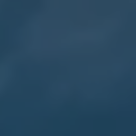
メンテナンスプログラム
延長保証ウォルフィサポート
カスタマーセンター
タイヤパンク補償
認定中古車
“Certified Pre-Owned”の品質とは
延長保証サービスガイド
9つの約束
スマート買取
キャンペーン/ファイナンスプログラム
フォルクスワーゲンについて
企業情報
会社概要
会社概要EN
採用情報
正規ディーラー地域別採用情報
倫理・リスク管理・コンプライアンス
プレスリリース
2025
2024
2023
2022
2021
2020
2019