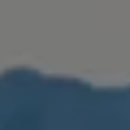
Golf Variant
Passat
ID. Buzz
アフターサービス
サービスと純正部品
フォルクスワーゲン純正部品のメリット
点検と車検
修理と点検
エンジンオイルおよびフルード類
ホイールとタイヤ
路上故障に関するサポート
フォルクスワーゲンサービス
アクセサリー
Lifestyle & goods
Car Navigation System
Drive Recorder
お客様情報
リサイクルへの取組み
警告灯とインジケーターランプ
特定整備情報
ユーザーガイド
運転上の注意
自動車リサイクル法
ロイヤリティプログラム
安心プログラム