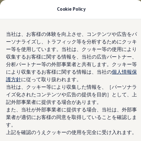
適用金利2.99% 月々19,800円〜
| 9月30日(水)ま
Cookie Policy
で
今すぐチェック
モデル＆見積りシミュレーション
Skip to
Skip
デジタルカタログ
当社は、お客様の体験を向上させ、コンテンツや広告をパ
main
to
セーフティ マイスター
ーソナライズし、トラフィック等を分析するためにクッキ
content
footer
デジタルカタログ
ー等を使用しています。当社は、クッキー等の使用により
ID. Buzz
T-Cross
収集するお客様に関する情報を、当社の広告パートナー、
Tiguan
分析パートナー等の外部事業者と共有します。クッキー等
Golf
により収集するお客様に関する情報は、当社の
個人情報保
Golf GTI
Golf R
護方針
に従って取り扱われます。
Golf Variant
当社は、クッキー等により収集した情報を、［パーソナラ
Golf R Variant
イズ化されたコンテンツや広告の提供を目的］として、上
Passat
ID.4
記外部事業者に提供する場合があります。
Polo
また、当社が外部事業者に提供する場合、当社は、外部事
Polo GTI
業者が適切にお客様の同意を取得していることを確認しま
Golf Touran
T-Roc
す。
T-Roc R
上記を確認のうえクッキーの使用を完全に受け入れます。
フォルクスワーゲンマガジン
キャンペーン/イベント