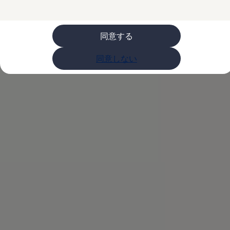
ライフスタイル
レビュー動画
ブランドストーリー
同意する
購入検討中の方へ
オファー(購入サポート・金利情報)
オファー
同意しない
金利情報
Golf お乗り換えを10万円補助
Tiguan 購入後、5年間の安心サポートが無償
Golf Variant お乗り換えを10万円補助
Volkswagenアンバサダープログラム
ファイナンシャルサービス
ファイナンシャルサービス
フォルクスワーゲン自動車保険プラス
Volkswagen Card
お支払いシミュレーション
モデル別月々のお支払い例
ライフスタイルに合ったプランをみつける
カスタマーポータル 登録・ログイン
Match Maker 登録・ログイン
補助金・エコカー優遇制度
補助金・エコカー優遇制度
ID.4
Golf