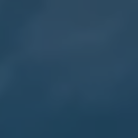
メンテナンスプログラム
延長保証ウォルフィサポート
カスタマーセンター
タイヤパンク補償
認定中古車
“Certified Pre-Owned”の品質とは
延長保証サービスガイド
9つの約束
スマート買取
キャンペーン/ファイナンスプログラム
フォルクスワーゲンについて
企業情報
会社概要
会社概要EN
採用情報
正規ディーラー地域別採用情報
倫理・リスク管理・コンプライアンス
プレスリリース
2025
2024
2023
2022
2021
2020
2019