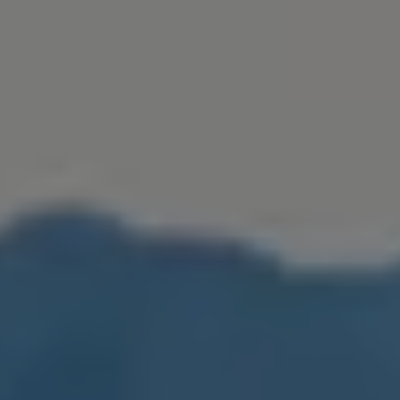
Golf Variant
Passat
ID. Buzz
アフターサービス
サービスと純正部品
フォルクスワーゲン純正部品のメリット
点検と車検
修理と点検
エンジンオイルおよびフルード類
ホイールとタイヤ
路上故障に関するサポート
フォルクスワーゲンサービス
アクセサリー
Lifestyle & goods
Car Navigation System
Drive Recorder
お客様情報
リサイクルへの取組み
警告灯とインジケーターランプ
特定整備情報
ユーザーガイド
運転上の注意
自動車リサイクル法
ロイヤリティプログラム
安心プログラム