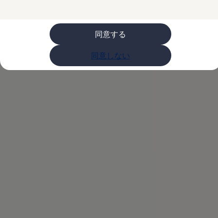
ライフスタイル
レビュー動画
ブランドストーリー
同意する
購入検討中の方へ
オファー(購入サポート・金利情報)
オファー
同意しない
金利情報
Golf お乗り換えを10万円補助
Tiguan 購入後、5年間の安心サポートが無償
Golf Variant お乗り換えを10万円補助
Volkswagenアンバサダープログラム
ファイナンシャルサービス
ファイナンシャルサービス
フォルクスワーゲン自動車保険プラス
Volkswagen Card
お支払いシミュレーション
モデル別月々のお支払い例
ライフスタイルに合ったプランをみつける
カスタマーポータル 登録・ログイン
Match Maker 登録・ログイン
補助金・エコカー優遇制度
補助金・エコカー優遇制度
ID.4
Golf