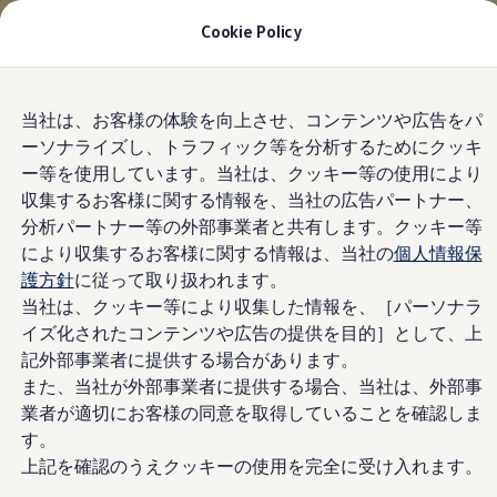
適用金利2.99% 月々19,800円〜
| 9月30日(水)ま
Cookie Policy
で
今すぐチェック
モデル＆見積りシミュレーション
Skip to
Skip
デジタルカタログ
当社は、お客様の体験を向上させ、コンテンツや広告をパ
main
to
セーフティ マイスター
ーソナライズし、トラフィック等を分析するためにクッキ
content
footer
デジタルカタログ
ー等を使用しています。当社は、クッキー等の使用により
ID. Buzz
T-Cross
収集するお客様に関する情報を、当社の広告パートナー、
Tiguan
分析パートナー等の外部事業者と共有します。クッキー等
Golf
により収集するお客様に関する情報は、当社の
個人情報保
Golf GTI
Golf R
護方針
に従って取り扱われます。
Golf Variant
当社は、クッキー等により収集した情報を、［パーソナラ
Golf R Variant
イズ化されたコンテンツや広告の提供を目的］として、上
Passat
ID.4
記外部事業者に提供する場合があります。
Polo
また、当社が外部事業者に提供する場合、当社は、外部事
Polo GTI
業者が適切にお客様の同意を取得していることを確認しま
Golf Touran
T-Roc
す。
T-Roc R
上記を確認のうえクッキーの使用を完全に受け入れます。
フォルクスワーゲンマガジン
キャンペーン/イベント