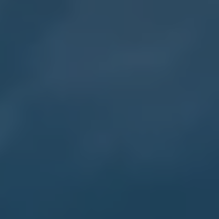
メンテナンスプログラム
延長保証ウォルフィサポート
カスタマーセンター
タイヤパンク補償
認定中古車
“Certified Pre-Owned”の品質とは
延長保証サービスガイド
9つの約束
スマート買取
キャンペーン/ファイナンスプログラム
フォルクスワーゲンについて
企業情報
会社概要
会社概要EN
採用情報
正規ディーラー地域別採用情報
倫理・リスク管理・コンプライアンス
プレスリリース
2025
2024
2023
2022
2021
2020
2019