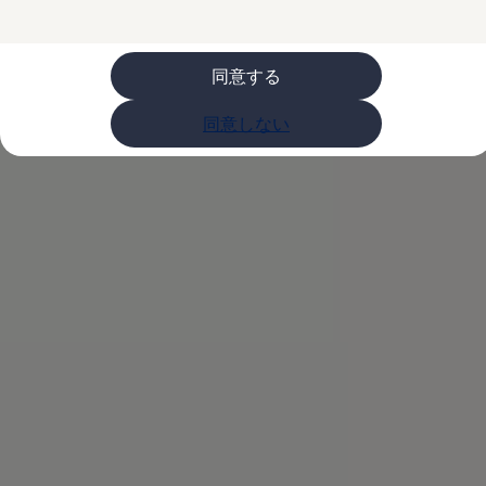
ライフスタイル
レビュー動画
ブランドストーリー
同意する
購入検討中の方へ
オファー(購入サポート・金利情報)
オファー
同意しない
金利情報
Golf お乗り換えを10万円補助
Tiguan 購入後、5年間の安心サポートが無償
Golf Variant お乗り換えを10万円補助
Volkswagenアンバサダープログラム
ファイナンシャルサービス
ファイナンシャルサービス
フォルクスワーゲン自動車保険プラス
Volkswagen Card
お支払いシミュレーション
モデル別月々のお支払い例
ライフスタイルに合ったプランをみつける
カスタマーポータル 登録・ログイン
Match Maker 登録・ログイン
補助金・エコカー優遇制度
補助金・エコカー優遇制度
ID.4
Golf