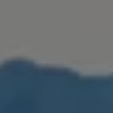
Golf Variant
Passat
ID. Buzz
アフターサービス
サービスと純正部品
フォルクスワーゲン純正部品のメリット
点検と車検
修理と点検
エンジンオイルおよびフルード類
ホイールとタイヤ
路上故障に関するサポート
フォルクスワーゲンサービス
アクセサリー
Lifestyle & goods
Car Navigation System
Drive Recorder
お客様情報
リサイクルへの取組み
警告灯とインジケーターランプ
特定整備情報
ユーザーガイド
運転上の注意
自動車リサイクル法
ロイヤリティプログラム
安心プログラム