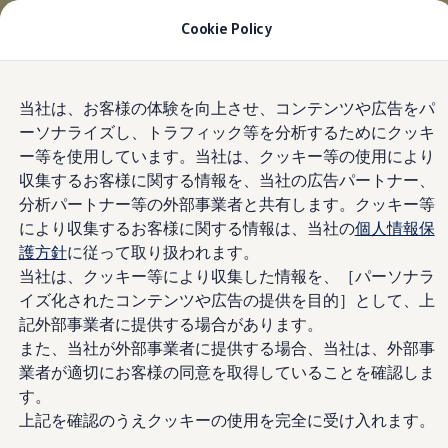
適用金利2.99% 月々19,800円〜
| 9月30日(水)ま
Cookie Policy
で
今すぐチェック
モデル＆見積りシミュレーション
Skip to
Skip
デジタルカタログ
当社は、お客様の体験を向上させ、コンテンツや広告をパ
main
to
セーフティ マイスター
ーソナライズし、トラフィック等を分析するためにクッキ
content
footer
デジタルカタログ
ー等を使用しています。当社は、クッキー等の使用により
ID. Buzz
T-Cross
収集するお客様に関する情報を、当社の広告パートナー、
Tiguan
分析パートナー等の外部事業者と共有します。クッキー等
Golf
により収集するお客様に関する情報は、当社の
個人情報保
Golf GTI
Golf R
護方針
に従って取り扱われます。
Golf Variant
当社は、クッキー等により収集した情報を、［パーソナラ
Golf R Variant
イズ化されたコンテンツや広告の提供を目的］として、上
Passat
ID.4
記外部事業者に提供する場合があります。
Polo
また、当社が外部事業者に提供する場合、当社は、外部事
Polo GTI
業者が適切にお客様の同意を取得していることを確認しま
Golf Touran
T-Roc
す。
T-Roc R
上記を確認のうえクッキーの使用を完全に受け入れます。
フォルクスワーゲンマガジン
キャンペーン/イベント