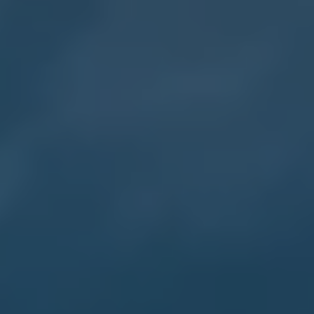
メンテナンスプログラム
延長保証ウォルフィサポート
カスタマーセンター
タイヤパンク補償
認定中古車
“Certified Pre-Owned”の品質とは
延長保証サービスガイド
9つの約束
スマート買取
キャンペーン/ファイナンスプログラム
フォルクスワーゲンについて
企業情報
会社概要
会社概要EN
採用情報
正規ディーラー地域別採用情報
倫理・リスク管理・コンプライアンス
プレスリリース
2025
2024
2023
2022
2021
2020
2019