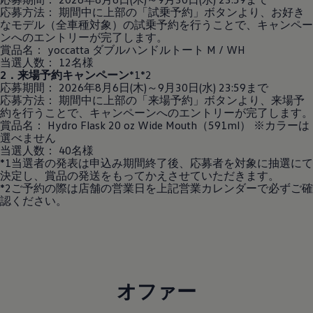
応募方法： 期間中に上部の「試乗予約」ボタンより、お好き
なモデル（全車種対象）の試乗予約を行うことで、キャンペー
ンへのエントリーが完了します。
賞品名： yoccatta ダブルハンドルトート M / WH
当選人数： 12名様
2．来場予約キャンペーン
*1*2
応募期間： 2026年8月6日(木)～9月30日(水) 23:59まで
応募方法： 期間中に上部の「来場予約」ボタンより、来場予
約を行うことで、キャンペーンへのエントリーが完了します。
賞品名： Hydro Flask 20 oz Wide Mouth（591ml） ※カラーは
選べません
当選人数： 40名様
*1当選者の発表は申込み期間終了後、応募者を対象に抽選にて
決定し、賞品の発送をもってかえさせていただきます。
*2ご予約の際は店舗の営業日を上記営業カレンダーで必ずご確
認ください。
オファー