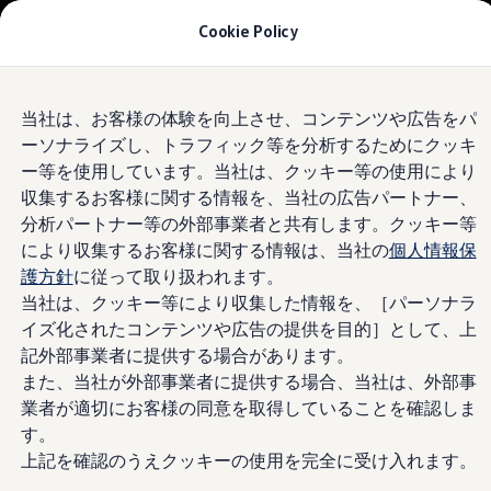
モデル＆見積りシミュレーション
Cookie Policy
デジタルカタログ
セーフティ マイスター
デジタルカタログ
Skip to
Skip
ID. Buzz
Volkswagen
姫路
当社は、お客様の体験を向上させ、コンテンツや広告をパ
main
to
T-Cross
ーソナライズし、トラフィック等を分析するためにクッキ
content
footer
Tiguan
Golf
4.8
|
294 レビュー
ー等を使用しています。当社は、クッキー等の使用により
Golf GTI
収集するお客様に関する情報を、当社の広告パートナー、
Golf R
分析パートナー等の外部事業者と共有します。クッキー等
Golf Variant
Golf R Variant
により収集するお客様に関する情報は、当社の
個人情報保
Passat
護方針
に従って取り扱われます。
ID.4
当社は、クッキー等により収集した情報を、［パーソナラ
Polo
Polo GTI
イズ化されたコンテンツや広告の提供を目的］として、上
Golf Touran
記外部事業者に提供する場合があります。
T-Roc
また、当社が外部事業者に提供する場合、当社は、外部事
T-Roc R
フォルクスワーゲンマガジン
業者が適切にお客様の同意を取得していることを確認しま
キャンペーン/イベント
す。
ライフスタイル
上記を確認のうえクッキーの使用を完全に受け入れます。
レビュー動画
ブランドストーリー