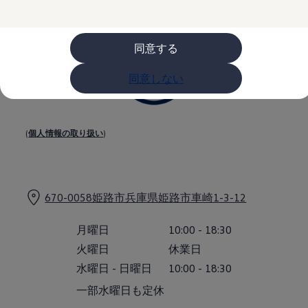
購入検討中の方へ
オファー(購入サポート・金利情報)
オファー
金利情報
同意する
Golf お乗り換えを10万円補助
Tiguan 購入後、5年間の安心サポートが無償
同意しない
Golf Variant お乗り換えを10万円補助
Volkswagenアンバサダープログラム
ファイナンシャルサービス
ファイナンシャルサービス
フォルクスワーゲン自動車保険プラス
(
個人情報の取り扱い
)
Volkswagen Card
お支払いシミュレーション
モデル別月々のお支払い例
ライフスタイルに合ったプランをみつける
カスタマーポータル 登録・ログイン
670-0058姫路市兵庫県姫路市車崎1-3-12
Match Maker 登録・ログイン
補助金・エコカー優遇制度
補助金・エコカー優遇制度
月曜日
10:00
-
18:30
ID.4
火曜日
休業日
Golf
Golf Variant
水曜日
-
日曜日
10:00
-
18:30
Passat
一部水曜日も定休
ID. Buzz
アフターサービス