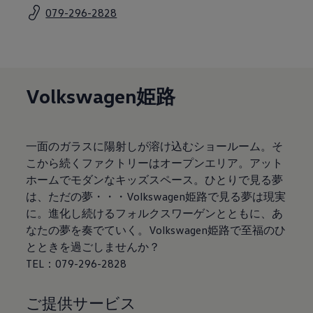
サービスと純正部品
079-296-2828
フォルクスワーゲン純正部品のメリット
点検と車検
修理と点検
エンジンオイルおよびフルード類
ホイールとタイヤ
路上故障に関するサポート
Volkswagen姫路
フォルクスワーゲンサービス
アクセサリー
Lifestyle & goods
Car Navigation System
一面のガラスに陽射しが溶け込むショールーム。そ
Drive Recorder
お客様情報
こから続くファクトリーはオープンエリア。アット
リサイクルへの取組み
ホームでモダンなキッズスペース。ひとりで見る夢
警告灯とインジケーターランプ
は、ただの夢・・・Volkswagen姫路で見る夢は現実
特定整備情報
ユーザーガイド
に。進化し続けるフォルクスワーゲンとともに、あ
運転上の注意
なたの夢を奏でていく。Volkswagen姫路で至福のひ
自動車リサイクル法
とときを過ごしませんか？
ロイヤリティプログラム
安心プログラム
TEL：079-296-2828
メンテナンスプログラム
延長保証ウォルフィサポート
カスタマーセンター
ご提供サービス
タイヤパンク補償