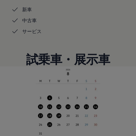
認定中古車
新車
“Certified Pre-Owned”の品質とは
延長保証サービスガイド
中古車
9つの約束
スマート買取
サービス
キャンペーン/ファイナンスプログラム
フォルクスワーゲンについて
企業情報
会社概要
会社概要EN
試乗車・展示車
採用情報
正規ディーラー地域別採用情報
倫理・リスク管理・コンプライアンス
プレスリリース
2025
2024
2023
2022
2021
2020
2019
2018
2017
2016
2015