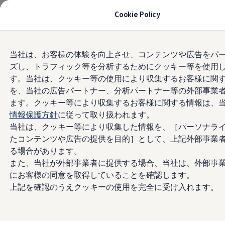
モデル＆見積りシミュレーション
Cookie Policy
デジタルカタログ
セーフティ マイスター
デジタルカタログ
Skip to
Skip
ID. Buzz
当社は、お客様の体験を向上させ、コンテンツや広告をパ
main
to
T-Cross
ズし、トラフィック等を分析するためにクッキー等を使用
content
footer
Tiguan
Golf
す。当社は、クッキー等の使用により収集するお客様に関
Golf GTI
を、当社の広告パートナー、分析パートナー等の外部事業
Golf R
ます。クッキー等により収集するお客様に関する情報は、
Golf Variant
Golf R Variant
情報保護方針
に従って取り扱われます。
Passat
当社は、クッキー等により収集した情報を、［パーソナラ
ID.4
たコンテンツや広告の提供を目的］として、上記外部事業
Polo
Polo GTI
る場合があります。
Golf Touran
また、当社が外部事業者に提供する場合、当社は、外部事
T-Roc
にお客様の同意を取得していることを確認します。
T-Roc R
フォルクスワーゲンマガジン
上記を確認のうえクッキーの使用を完全に受け入れます。
キャンペーン/イベント
ライフスタイル
レビュー動画
ブランドストーリー