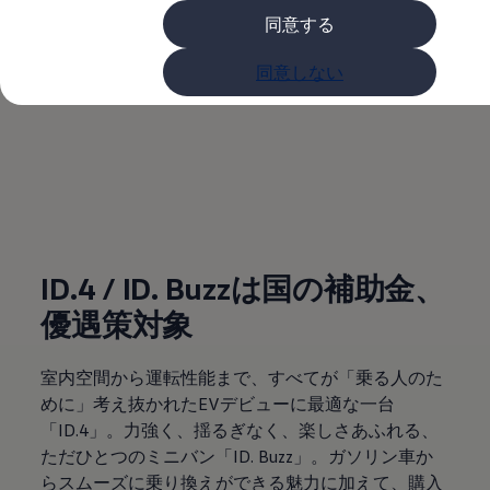
購入検討中の方へ
同意する
オファー(購入サポート・金利情報)
オファー
ID.4 / ID. Buzzは国の
金利情報
同意しない
Golf お乗り換えを10万円補助
Tiguan 購入後、5年間の安心サポートが無償
補助金、優遇策対象
Golf Variant お乗り換えを10万円補助
Volkswagenアンバサダープログラム
ファイナンシャルサービス
ファイナンシャルサービス
(
個人情報の取り扱い
)
フォルクスワーゲン自動車保険プラス
Volkswagen Card
お支払いシミュレーション
モデル別月々のお支払い例
ID.4 / ID. Buzzは国の補助金、
ライフスタイルに合ったプランをみつける
カスタマーポータル 登録・ログイン
優遇策対象
Match Maker 登録・ログイン
補助金・エコカー優遇制度
補助金・エコカー優遇制度
室内空間から運転性能まで、すべてが「乗る人のた
ID.4
めに」考え抜かれたEVデビューに最適な一台
Golf
Golf Variant
「ID.4」。力強く、揺るぎなく、楽しさあふれる、
Passat
ただひとつのミニバン「ID. Buzz」。ガソリン車か
ID. Buzz
らスムーズに乗り換えができる魅力に加えて、購入
アフターサービス