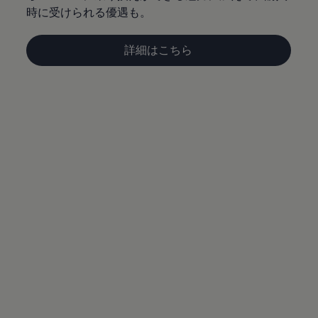
サービスと純正部品
時に受けられる優遇も。
フォルクスワーゲン純正部品のメリット
点検と車検
修理と点検
詳細はこちら
エンジンオイルおよびフルード類
ホイールとタイヤ
路上故障に関するサポート
フォルクスワーゲンサービス
アクセサリー
Lifestyle & goods
Car Navigation System
Drive Recorder
お客様情報
リサイクルへの取組み
警告灯とインジケーターランプ
特定整備情報
ユーザーガイド
運転上の注意
自動車リサイクル法
ロイヤリティプログラム
安心プログラム
メンテナンスプログラム
延長保証ウォルフィサポート
カスタマーセンター
タイヤパンク補償