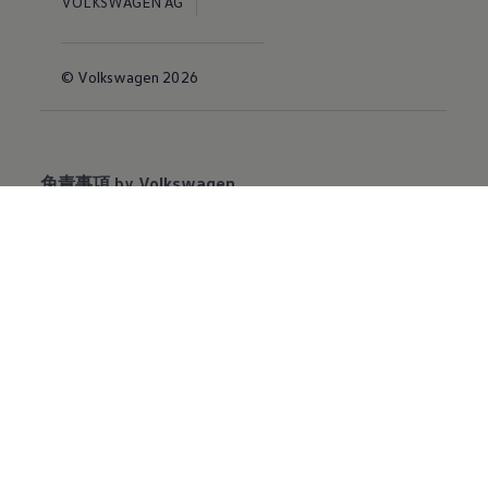
VOLKSWAGEN AG
© Volkswagen 2026
免責事項 by Volkswagen
当ウェブサイトに掲載する情報、コンテンツ、素材または製
品について、明示的であるか黙示的であるかを問わず、何ら
の保証も行うものではありません。
※掲載されている写真およびイラストは日本仕様と異なる場
合があります。また、有料のオプション装備を装着している
場合があります。
※オプション設定の詳細につきましては、主要装備表をご確
認ください。
※記載の仕様、諸元は予告なく変更することがありますので
ご了承ください。
＊1車両の買取保証は、契約時に定めた条件を満たす必要がご