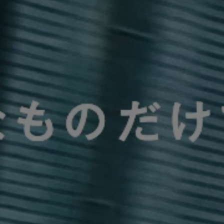
Passat
ID. Buzz
アフターサービス
サービスと純正部品
フォルクスワーゲン純正部品のメリット
点検と車検
修理と点検
エンジンオイルおよびフルード類
ホイールとタイヤ
路上故障に関するサポート
フォルクスワーゲンサービス
アクセサリー
Lifestyle & goods
Car Navigation System
Drive Recorder
お客様情報
リサイクルへの取組み
警告灯とインジケーターランプ
特定整備情報
ユーザーガイド
運転上の注意
自動車リサイクル法
ロイヤリティプログラム
安心プログラム
メンテナンスプログラム