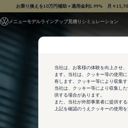
お乗り換えを10万円補助＋適用金利1.99%
月々15,7
モデル＆見積りシミュレーション
メニュー
モデルラインアップ
見積りシミュレーション
デジタルカタログ
セーフティ マイスター
Skip to
Skip
デジタルカタログ
main
to
ID. Buzz
content
footer
T-Cross
Tiguan
Golf
Golf GTI
Golf R
当社は、お客様の体験を向上させ、
Golf Variant
ます。当社は、クッキー等の使用に
Golf R Variant
Passat
有します。クッキー等により収集す
ID.4
当社は、クッキー等により収集した
Polo
供する場合があります。
Polo GTI
Golf Touran
また、当社が外部事業者に提供する
T-Roc
上記を確認のうえクッキーの使用を
T-Roc R
フォルクスワーゲンマガジン
キャンペーン/イベント
ライフスタイル