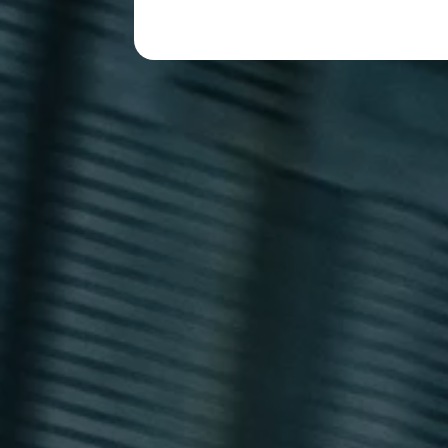
レビュー動画
ブランドストーリー
購入検討中の方へ
オファー(購入サポート・金利情報)
オファー
金利情報
Golf お乗り換えを10万円補助
Tiguan 購入後、5年間の安心サポートが無償
Golf Variant お乗り換えを10万円補助
Volkswagenアンバサダープログラム
ファイナンシャルサービス
ファイナンシャルサービス
フォルクスワーゲン自動車保険プラス
Volkswagen Card
お支払いシミュレーション
モデル別月々のお支払い例
ライフスタイルに合ったプランをみつける
カスタマーポータル 登録・ログイン
Match Maker 登録・ログイン
補助金・エコカー優遇制度
補助金・エコカー優遇制度
ID.4
Golf
Golf Variant