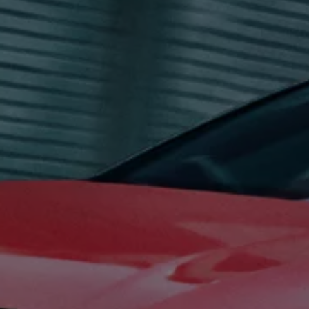
延長保証ウォルフィサポート
カスタマーセンター
タイヤパンク補償
認定中古車
“Certified Pre-Owned”の品質とは
延長保証サービスガイド
9つの約束
スマート買取
キャンペーン/ファイナンスプログラム
フォルクスワーゲンについて
企業情報
会社概要
会社概要EN
採用情報
正規ディーラー地域別採用情報
倫理・リスク管理・コンプライアンス
プレスリリース
2025
2024
2023
2022
2021
2020
2019
2018