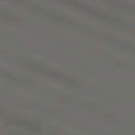
Golf Variant
Passat
ID. Buzz
アフターサービス
サービスと純正部品
フォルクスワーゲン純正部品のメリット
点検と車検
修理と点検
エンジンオイルおよびフルード類
ホイールとタイヤ
路上故障に関するサポート
フォルクスワーゲンサービス
アクセサリー
Lifestyle & goods
Car Navigation System
Drive Recorder
お客様情報
リサイクルへの取組み
警告灯とインジケーターランプ
特定整備情報
ユーザーガイド
運転上の注意
自動車リサイクル法
ロイヤリティプログラム
安心プログラム