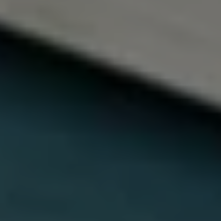
メンテナンスプログラム
延長保証ウォルフィサポート
カスタマーセンター
タイヤパンク補償
認定中古車
“Certified Pre-Owned”の品質とは
延長保証サービスガイド
9つの約束
スマート買取
キャンペーン/ファイナンスプログラム
フォルクスワーゲンについて
企業情報
会社概要
会社概要EN
採用情報
正規ディーラー地域別採用情報
倫理・リスク管理・コンプライアンス
プレスリリース
2025
2024
2023
2022
2021
2020
2019