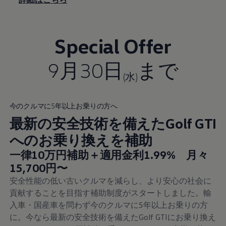
Special Offer
9月30日
まで
(水)
今のクルマに5年以上お乗りの方へ
最新の安全技術を備えたGolf GTI
へのお乗り換えを補助
New price
一律10万円補助＋適用金利1.99% 月々
:
15,700円〜
安全性能の低い古いクルマを減らし、より安心の社会に
貢献することを目指す補助制度がスタートしました。輸
入車・国産車を問わず今のクルマに5年以上お乗りの方
に。今なら最新の安全技術を備えたGolf GTIにお乗り換え