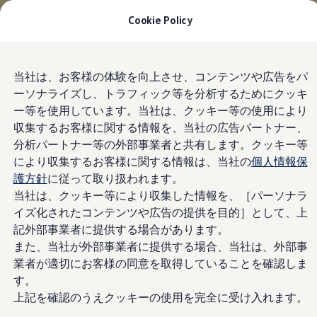
お乗り換えを10万円補助＋適用金利1.99%
月々
Cookie Policy
15,700円〜
| 9月30日(水)まで
今すぐチェック
モデル＆見積りシミュレーション
Skip to
Skip
デジタルカタログ
当社は、お客様の体験を向上させ、コンテンツや広告をパ
main
to
セーフティ マイスター
ーソナライズし、トラフィック等を分析するためにクッキ
content
footer
デジタルカタログ
ー等を使用しています。当社は、クッキー等の使用により
ID. Buzz
T-Cross
収集するお客様に関する情報を、当社の広告パートナー、
Tiguan
分析パートナー等の外部事業者と共有します。クッキー等
Golf
により収集するお客様に関する情報は、当社の
個人情報保
Golf GTI
Golf R
護方針
に従って取り扱われます。
Golf Variant
当社は、クッキー等により収集した情報を、［パーソナラ
Golf R Variant
イズ化されたコンテンツや広告の提供を目的］として、上
Passat
ID.4
記外部事業者に提供する場合があります。
Polo
また、当社が外部事業者に提供する場合、当社は、外部事
Polo GTI
業者が適切にお客様の同意を取得していることを確認しま
Golf Touran
T-Roc
す。
T-Roc R
上記を確認のうえクッキーの使用を完全に受け入れます。
フォルクスワーゲンマガジン
キャンペーン/イベント