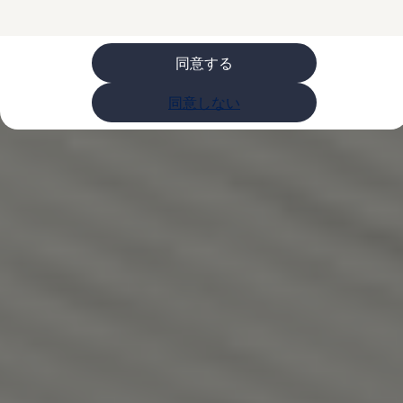
ライフスタイル
レビュー動画
ブランドストーリー
同意する
購入検討中の方へ
オファー(購入サポート・金利情報)
オファー
同意しない
金利情報
Golf お乗り換えを10万円補助
Tiguan 購入後、5年間の安心サポートが無償
Golf Variant お乗り換えを10万円補助
Volkswagenアンバサダープログラム
ファイナンシャルサービス
ファイナンシャルサービス
フォルクスワーゲン自動車保険プラス
Volkswagen Card
お支払いシミュレーション
モデル別月々のお支払い例
ライフスタイルに合ったプランをみつける
カスタマーポータル 登録・ログイン
Match Maker 登録・ログイン
補助金・エコカー優遇制度
補助金・エコカー優遇制度
ID.4
Golf