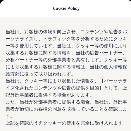
モデル＆見積りシミュレーション
Cookie Policy
デジタルカタログ
セーフティ マイスター
デジタルカタログ
Skip to
Skip
ID. Buzz
当社は、お客様の体験を向上させ、コンテンツや広告をパ
main
to
T-Cross
ーソナライズし、トラフィック等を分析するためにクッキ
content
footer
Information
Tiguan
Golf
ー等を使用しています。当社は、クッキー等の使用により
Golf GTI
収集するお客様に関する情報を、当社の広告パートナー、
Golf R
分析パートナー等の外部事業者と共有します。クッキー等
Golf Variant
Golf R Variant
により収集するお客様に関する情報は、当社の
個人情報保
Passat
護方針
に従って取り扱われます。
2009年
ID.4
当社は、クッキー等により収集した情報を、［パーソナラ
Polo
Polo GTI
イズ化されたコンテンツや広告の提供を目的］として、上
1-4
/
4
Golf Touran
記外部事業者に提供する場合があります。
T-Roc
また、当社が外部事業者に提供する場合、当社は、外部事
T-Roc R
届出/通知日
届出番号
フォルクスワーゲンマガジン
業者が適切にお客様の同意を取得していることを確認しま
キャンペーン/イベント
す。
ライフスタイル
2009年
上記を確認のうえクッキーの使用を完全に受け入れます。
レビュー動画
10月7日
外-1617
ブランドストーリー