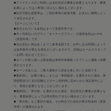
●ファイナンスのご利用には当社所定の審査が必要となります。審査
結果によってはご希望に沿えない場合もございます。
●設定可能な据置率は、ご契約車両の経過月数、お支払い期間によっ
て決定されます。
【ローンについて】
●表示されている金利はすべて実質年率です。
●月々均等払いのプラン「オーナーズプラン」の適用金利は4.99%
（実質年率）です。
●当お支払い例はあくまでご参考金額です。お申し込み時期によって
は金利条件が異なる場合がございますので、詳細はセールススタッフ
へお問い合わせください。
●ローンの取り扱い上限金額は車両本体価格＋オプション価格＋諸費
用となります。
●ローン元金とは、ご購入価格から頭金を差し引いた金額です。
●最終回に「お乗り換え」または「車両返却」を選択された場合、車
両状態並びに走行距離などローン契約時に定められた保証条件によ
り、精算が必要となることがございます。
●最終回に「再分割」を選択された場合、当社所定の審査が必要とな
り、審査結果によっては再分割ができない場合がございます。
●「再分割」をご選択の場合、その時点での当社の再分割金利（実質
年率）が適用されます。