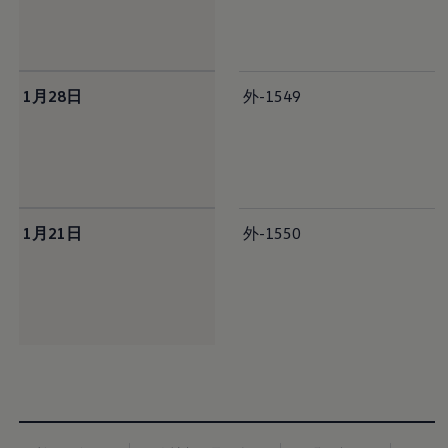
認定中古車
“Certified Pre-Owned”の品質とは
延長保証サービスガイド
9つの約束
スマート買取
1月28日
外-1549
キャンペーン/ファイナンスプログラム
フォルクスワーゲンについて
企業情報
会社概要
会社概要EN
採用情報
正規ディーラー地域別採用情報
倫理・リスク管理・コンプライアンス
1月21日
外-1550
プレスリリース
2025
2024
2023
2022
2021
2020
2019
2018
2017
2016
2015