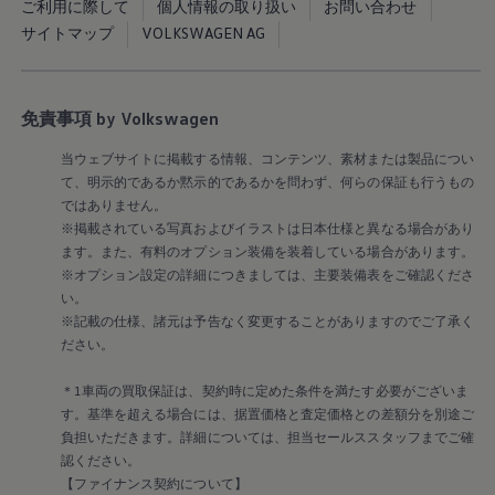
ご利用に際して
個人情報の取り扱い
お問い合わせ
リコール関連情報
サイトマップ
VOLKSWAGEN AG
セーフティ マイスター
免責事項 by Volkswagen
当ウェブサイトに掲載する情報、コンテンツ、素材または製品につい
て、明示的であるか黙示的であるかを問わず、何らの保証も行うもの
ではありません。
※掲載されている写真およびイラストは日本仕様と異なる場合があり
ます。また、有料のオプション装備を装着している場合があります。
※オプション設定の詳細につきましては、主要装備表をご確認くださ
い。
※記載の仕様、諸元は予告なく変更することがありますのでご了承く
ださい。
＊1車両の買取保証は、契約時に定めた条件を満たす必要がございま
す。基準を超える場合には、据置価格と査定価格との差額分を別途ご
負担いただきます。詳細については、担当セールススタッフまでご確
認ください。
【ファイナンス契約について】