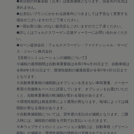
●再分割の対象金額（元本）は据置価格となります。頭金等の充当は
承れません。
●お支払いプランにかかわる諸条件につきましては予告なく変更する
場合がございますのでご了承ください。
●一部お取り扱いのない販売店もございますのでご了承ください。
●詳しくはフォルクスワーゲン正規ディーラーにお問い合わせくださ
い。
●ローン提供会社：フォルクスワーゲン・ファイナンシャル・サービ
ス・ジャパン株式会社
【見積りシミュレーションの減税について】
※減税の適用期間は自動車重量税は令和7年4月30日まで、自動車税は
令和8年3月31日まで、環境性能割の優遇措置が令和7年3月31日まで
となります。
※自動車重量税の減税額はオプションを含まない車両重量、メーカー
希望小売価格をベースに試算しています。オプションをお選びいただ
くと、自動車重量税の軽減額が変わる場合があります。
※環境性能割は都道府県により運用が異なります。地域によっては減
税額が異なる場合があります。
※自動車減税額については、翌年度の支払分が減税となります。ご購
入時には、減税前の税額を月割でお支払いいただきます。
※本ウェブサイトのシミュレーション金額には、自動車税（グリーン
税制）の減税分・環境性能割の課税分は反映されておりません。