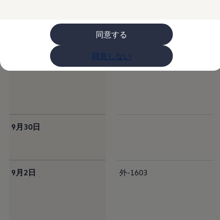
購入検討中の方へ
オファー(購入サポート・金利情報)
オファー
金利情報
同意する
Golf お乗り換えを10万円補助
Tiguan 購入後、5年間の安心サポートが無償
同意しない
Golf Variant お乗り換えを10万円補助
10月7日
外-1614
Volkswagenアンバサダープログラム
ファイナンシャルサービス
ファイナンシャルサービス
フォルクスワーゲン自動車保険プラス
Volkswagen Card
お支払いシミュレーション
モデル別月々のお支払い例
9月30日
ライフスタイルに合ったプランをみつける
カスタマーポータル 登録・ログイン
Match Maker 登録・ログイン
補助金・エコカー優遇制度
補助金・エコカー優遇制度
9月2日
ID.4
外-1603
Golf
Golf Variant
Passat
ID. Buzz
アフターサービス