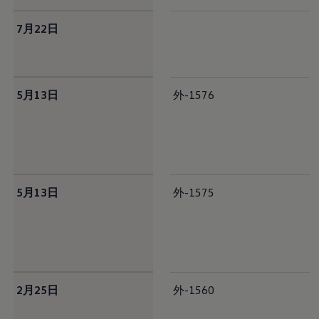
サービスと純正部品
フォルクスワーゲン純正部品のメリット
7月22日
点検と車検
修理と点検
エンジンオイルおよびフルード類
ホイールとタイヤ
路上故障に関するサポート
5月13日
外-1576
フォルクスワーゲンサービス
アクセサリー
Lifestyle & goods
Car Navigation System
Drive Recorder
お客様情報
リサイクルへの取組み
警告灯とインジケーターランプ
5月13日
外-1575
特定整備情報
ユーザーガイド
運転上の注意
自動車リサイクル法
ロイヤリティプログラム
安心プログラム
メンテナンスプログラム
2月25日
延長保証ウォルフィサポート
外-1560
カスタマーセンター
タイヤパンク補償