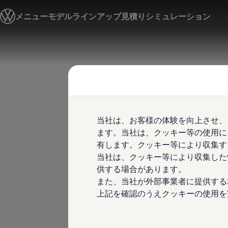
モデル＆見積りシミュレーション
メニュー
モデルラインアップ
見積りシミュレーション
デジタルカタログ
セーフティ マイスター
デジタルカタログ
ID. Buzz
Skip to
Skip
T-Cross
main
to
Tiguan
content
footer
Golf
Golf GTI
Golf R
Golf Variant
Golf R Variant
当社は、お客様の体験を向上させ、
Passat
ID.4
ます。当社は、クッキー等の使用に
Polo
有します。クッキー等により収集す
Polo GTI
当社は、クッキー等により収集した
Golf Touran
T-Roc
供する場合があります。
T-Roc R
また、当社が外部事業者に提供する
フォルクスワーゲンマガジン
上記を確認のうえクッキーの使用を
キャンペーン/イベント
ライフスタイル
レビュー動画
ブランドストーリー