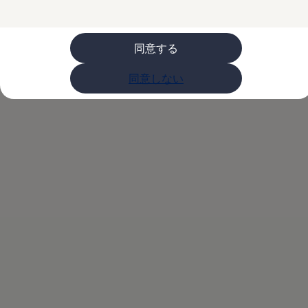
購入検討中の方へ
オファー(購入サポート・金利情報)
オファー
金利情報
同意する
Golf お乗り換えを10万円補助
Tiguan 購入後、5年間の安心サポートが無償
同意しない
Golf Variant お乗り換えを10万円補助
Volkswagenアンバサダープログラム
ファイナンシャルサービス
ファイナンシャルサービス
フォルクスワーゲン自動車保険プラス
Volkswagen Card
お支払いシミュレーション
モデル別月々のお支払い例
ライフスタイルに合ったプランをみつける
カスタマーポータル 登録・ログイン
Match Maker 登録・ログイン
補助金・エコカー優遇制度
補助金・エコカー優遇制度
ID.4
Golf
Golf Variant
Passat
ID. Buzz
アフターサービス