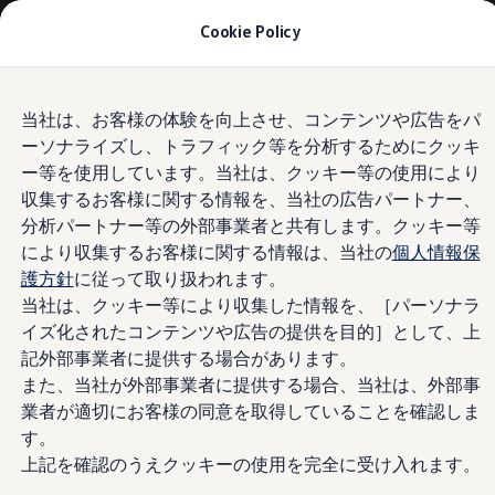
モデル＆見積りシミュレーション
Cookie Policy
デジタルカタログ
セーフティ マイスター
デジタルカタログ
Skip to
Skip
ID. Buzz
当社は、お客様の体験を向上させ、コンテンツや広告をパ
main
to
T-Cross
ーソナライズし、トラフィック等を分析するためにクッキ
content
footer
Tiguan
Golf
ー等を使用しています。当社は、クッキー等の使用により
Golf GTI
収集するお客様に関する情報を、当社の広告パートナー、
Golf R
分析パートナー等の外部事業者と共有します。クッキー等
Golf Variant
Golf R Variant
により収集するお客様に関する情報は、当社の
個人情報保
Passat
護方針
に従って取り扱われます。
ID.4
当社は、クッキー等により収集した情報を、［パーソナラ
Polo
Polo GTI
イズ化されたコンテンツや広告の提供を目的］として、上
Golf Touran
記外部事業者に提供する場合があります。
T-Roc
また、当社が外部事業者に提供する場合、当社は、外部事
T-Roc R
フォルクスワーゲンマガジン
業者が適切にお客様の同意を取得していることを確認しま
キャンペーン/イベント
す。
ライフスタイル
上記を確認のうえクッキーの使用を完全に受け入れます。
レビュー動画
ブランドストーリー