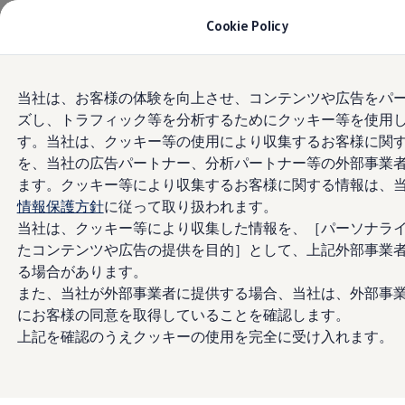
モデル＆見積りシミュレーション
Cookie Policy
デジタルカタログ
セーフティ マイスター
デジタルカタログ
Skip to
Skip
ID. Buzz
当社は、お客様の体験を向上させ、コンテンツや広告をパ
main
to
T-Cross
ズし、トラフィック等を分析するためにクッキー等を使用
content
footer
Tiguan
Golf
す。当社は、クッキー等の使用により収集するお客様に関
Golf GTI
を、当社の広告パートナー、分析パートナー等の外部事業
Golf R
ます。クッキー等により収集するお客様に関する情報は、
Golf Variant
Golf R Variant
情報保護方針
に従って取り扱われます。
Passat
当社は、クッキー等により収集した情報を、［パーソナラ
ID.4
たコンテンツや広告の提供を目的］として、上記外部事業
Polo
Polo GTI
る場合があります。
Golf Touran
また、当社が外部事業者に提供する場合、当社は、外部事
T-Roc
にお客様の同意を取得していることを確認します。
T-Roc R
フォルクスワーゲンマガジン
上記を確認のうえクッキーの使用を完全に受け入れます。
キャンペーン/イベント
ライフスタイル
レビュー動画
ブランドストーリー