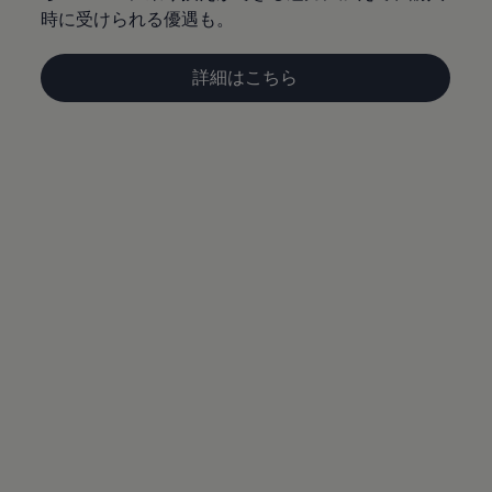
サービスと純正部品
時に受けられる優遇も。
フォルクスワーゲン純正部品のメリット
点検と車検
修理と点検
詳細はこちら
エンジンオイルおよびフルード類
ホイールとタイヤ
路上故障に関するサポート
フォルクスワーゲンサービス
アクセサリー
Lifestyle & goods
Car Navigation System
Drive Recorder
お客様情報
リサイクルへの取組み
警告灯とインジケーターランプ
特定整備情報
ユーザーガイド
運転上の注意
自動車リサイクル法
ロイヤリティプログラム
安心プログラム
メンテナンスプログラム
延長保証ウォルフィサポート
カスタマーセンター
タイヤパンク補償