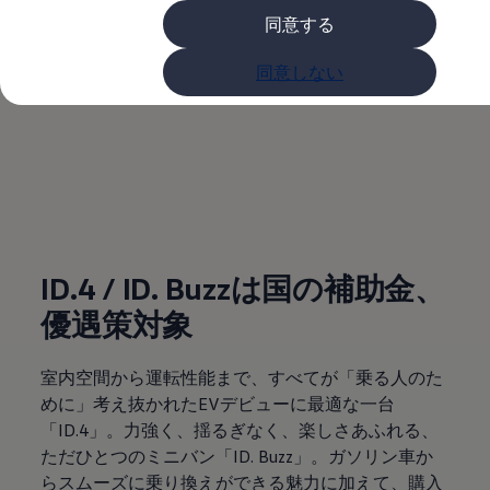
購入検討中の方へ
同意する
オファー(購入サポート・金利情報)
オファー
ID.4 / ID. Buzzは国の
金利情報
同意しない
Golf お乗り換えを10万円補助
Tiguan 購入後、5年間の安心サポートが無償
補助金、優遇策対象
Golf Variant お乗り換えを10万円補助
Volkswagenアンバサダープログラム
ファイナンシャルサービス
ファイナンシャルサービス
(
個人情報の取り扱い
)
フォルクスワーゲン自動車保険プラス
Volkswagen Card
お支払いシミュレーション
モデル別月々のお支払い例
ID.4 / ID. Buzzは国の補助金、
ライフスタイルに合ったプランをみつける
カスタマーポータル 登録・ログイン
優遇策対象
Match Maker 登録・ログイン
補助金・エコカー優遇制度
補助金・エコカー優遇制度
室内空間から運転性能まで、すべてが「乗る人のた
ID.4
めに」考え抜かれたEVデビューに最適な一台
Golf
Golf Variant
「ID.4」。力強く、揺るぎなく、楽しさあふれる、
Passat
ただひとつのミニバン「ID. Buzz」。ガソリン車か
ID. Buzz
らスムーズに乗り換えができる魅力に加えて、購入
アフターサービス