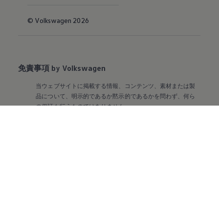
© Volkswagen 2026
免責事項 by Volkswagen
当ウェブサイトに掲載する情報、コンテンツ、素材または製
品について、明示的であるか黙示的であるかを問わず、何ら
の保証も行うものではありません。
※掲載されている写真およびイラストは日本仕様と異なる場
合があります。また、有料のオプション装備を装着している
場合があります。
※オプション設定の詳細につきましては、主要装備表をご確
認ください。
※記載の仕様、諸元は予告なく変更することがありますので
ご了承ください。
＊1車両の買取保証は、契約時に定めた条件を満たす必要がご
ざいます。基準を超える場合には、据置価格と査定価格との