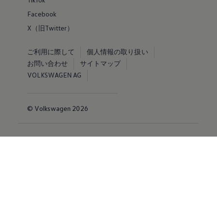
Facebook
X（旧Twitter）
ご利用に際して
個人情報の取り扱い
お問い合わせ
サイトマップ
VOLKSWAGEN AG
© Volkswagen 2026
免責事項 by Volkswagen
当ウェブサイトに掲載する情報、コンテンツ、素材または製
品について、明示的であるか黙示的であるかを問わず、何ら
の保証も行うものではありません。
※掲載されている写真およびイラストは日本仕様と異なる場
合があります。また、有料のオプション装備を装着している