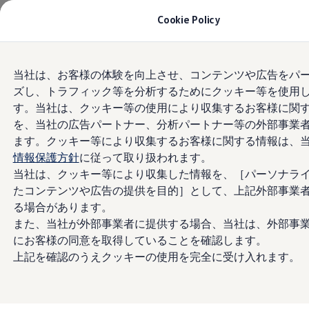
モデル＆見積りシミュレーション
Cookie Policy
デジタルカタログ
セーフティ マイスター
デジタルカタログ
Skip to
Skip
ID. Buzz
当社は、お客様の体験を向上させ、コンテンツや広告をパ
main
to
T-Cross
ズし、トラフィック等を分析するためにクッキー等を使用
content
footer
Tiguan
Golf
す。当社は、クッキー等の使用により収集するお客様に関
Golf GTI
を、当社の広告パートナー、分析パートナー等の外部事業
Golf R
ます。クッキー等により収集するお客様に関する情報は、
Golf Variant
Golf R Variant
情報保護方針
に従って取り扱われます。
Passat
当社は、クッキー等により収集した情報を、［パーソナラ
ID.4
たコンテンツや広告の提供を目的］として、上記外部事業
Polo
Polo GTI
る場合があります。
Golf Touran
また、当社が外部事業者に提供する場合、当社は、外部事
T-Roc
にお客様の同意を取得していることを確認します。
T-Roc R
フォルクスワーゲンマガジン
上記を確認のうえクッキーの使用を完全に受け入れます。
キャンペーン/イベント
ライフスタイル
レビュー動画
ブランドストーリー