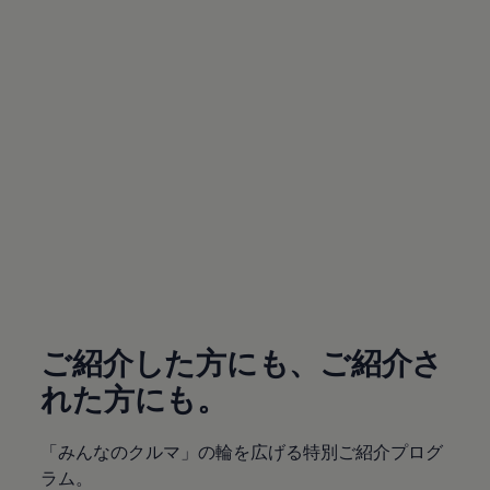
サービスと純正部品
フォルクスワーゲン純正部品のメリット
点検と車検
修理と点検
エンジンオイルおよびフルード類
ホイールとタイヤ
路上故障に関するサポート
フォルクスワーゲンサービス
アクセサリー
Lifestyle & goods
Car Navigation System
Drive Recorder
お客様情報
リサイクルへの取組み
(
個人情報の取り扱い
)
警告灯とインジケーターランプ
特定整備情報
ユーザーガイド
運転上の注意
ご紹介した方にも、ご紹介さ
自動車リサイクル法
ロイヤリティプログラム
れた方にも。
安心プログラム
メンテナンスプログラム
延長保証ウォルフィサポート
「みんなのクルマ」の輪を広げる特別ご紹介プログ
カスタマーセンター
ラム。
タイヤパンク補償