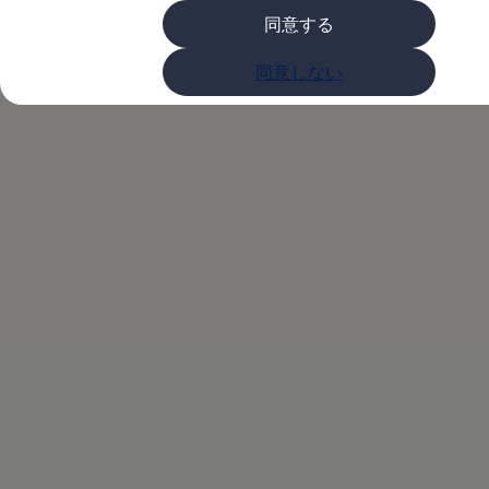
購入検討中の方へ
同意する
オファー(購入サポート・金利情報)
オファー
Volkswagenアンバ
金利情報
同意しない
Golf お乗り換えを10万円補助
Tiguan 購入後、5年間の安心サポートが無償
サダープログラム
Golf Variant お乗り換えを10万円補助
Volkswagenアンバサダープログラム
ファイナンシャルサービス
ファイナンシャルサービス
フォルクスワーゲン自動車保険プラス
Volkswagen Card
お支払いシミュレーション
モデル別月々のお支払い例
ライフスタイルに合ったプランをみつける
カスタマーポータル 登録・ログイン
Match Maker 登録・ログイン
補助金・エコカー優遇制度
補助金・エコカー優遇制度
ID.4
Golf
Golf Variant
Passat
ID. Buzz
アフターサービス