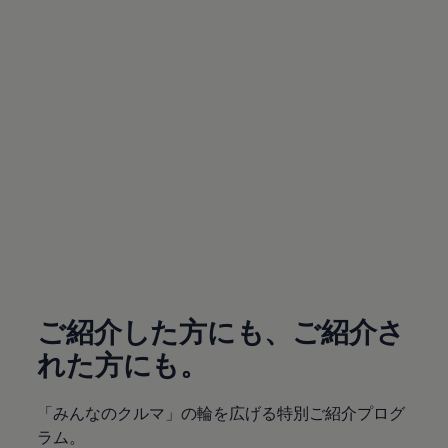
サービスと純正部品
フォルクスワーゲン純正部品のメリット
点検と車検
修理と点検
エンジンオイルおよびフルード類
ホイールとタイヤ
路上故障に関するサポート
フォルクスワーゲンサービス
アクセサリー
Lifestyle & goods
Car Navigation System
Drive Recorder
お客様情報
リサイクルへの取組み
(
個人情報の取り扱い
)
警告灯とインジケーターランプ
特定整備情報
ユーザーガイド
運転上の注意
ご紹介した方にも、ご紹介さ
自動車リサイクル法
ロイヤリティプログラム
れた方にも。
安心プログラム
メンテナンスプログラム
延長保証ウォルフィサポート
「みんなのクルマ」の輪を広げる特別ご紹介プログ
カスタマーセンター
ラム。
タイヤパンク補償