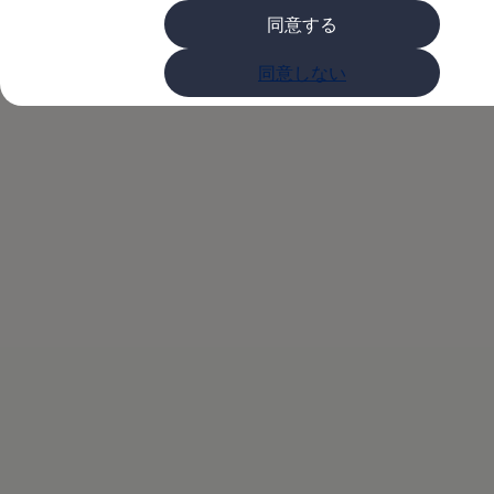
購入検討中の方へ
同意する
オファー(購入サポート・金利情報)
オファー
Volkswagenアンバ
金利情報
同意しない
Golf お乗り換えを10万円補助
Tiguan 購入後、5年間の安心サポートが無償
サダープログラム
Golf Variant お乗り換えを10万円補助
Volkswagenアンバサダープログラム
ファイナンシャルサービス
ファイナンシャルサービス
フォルクスワーゲン自動車保険プラス
Volkswagen Card
お支払いシミュレーション
モデル別月々のお支払い例
ライフスタイルに合ったプランをみつける
カスタマーポータル 登録・ログイン
Match Maker 登録・ログイン
補助金・エコカー優遇制度
補助金・エコカー優遇制度
ID.4
Golf
Golf Variant
Passat
ID. Buzz
アフターサービス