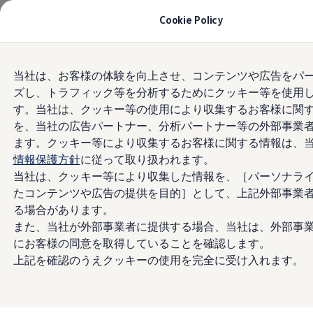
モデル＆見積りシミュレーション
Cookie Policy
デジタルカタログ
セーフティ マイスター
デジタルカタログ
Skip to
Skip
ID. Buzz
当社は、お客様の体験を向上させ、コンテンツや広告をパ
main
to
T-Cross
ズし、トラフィック等を分析するためにクッキー等を使用
content
footer
Tiguan
Golf
す。当社は、クッキー等の使用により収集するお客様に関
Golf GTI
を、当社の広告パートナー、分析パートナー等の外部事業
Golf R
ます。クッキー等により収集するお客様に関する情報は、
Golf Variant
Golf R Variant
情報保護方針
に従って取り扱われます。
Passat
当社は、クッキー等により収集した情報を、［パーソナラ
ID.4
たコンテンツや広告の提供を目的］として、上記外部事業
Polo
Polo GTI
る場合があります。
Golf Touran
また、当社が外部事業者に提供する場合、当社は、外部事
T-Roc
にお客様の同意を取得していることを確認します。
T-Roc R
フォルクスワーゲンマガジン
上記を確認のうえクッキーの使用を完全に受け入れます。
キャンペーン/イベント
ライフスタイル
レビュー動画
ブランドストーリー