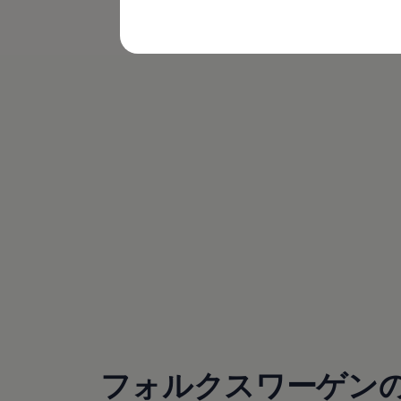
利を適用
購入検討中の方へ
オファー(購入サポート・金利情報)
オファー
金利情報
Golf お乗り換えを10万円補助
Tiguan 購入後、5年間の安心サポートが無償
Golf Variant お乗り換えを10万円補助
Volkswagenアンバサダープログラム
ファイナンシャルサービス
ファイナンシャルサービス
フォルクスワーゲン自動車保険プラス
Volkswagen Card
お支払いシミュレーション
モデル別月々のお支払い例
ライフスタイルに合ったプランをみつける
カスタマーポータル 登録・ログイン
(
個人情報の取り扱い
)
Match Maker 登録・ログイン
補助金・エコカー優遇制度
補助金・エコカー優遇制度
ID.4
Golf
Golf Variant
Passat
フォルクスワーゲン
ID. Buzz
アフターサービス