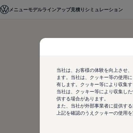
モデル＆見積りシミュレーション
メニュー
モデルラインアップ
見積りシミュレーション
デジタルカタログ
セーフティ マイスター
デジタルカタログ
ID. Buzz
Skip to
Skip
T-Cross
main
to
Tiguan
content
footer
Golf
Golf GTI
Golf R
Golf Variant
T-Roc Rに0.99
Golf R Variant
当社は、お客様の体験を向上させ、
Passat
ID.4
ます。当社は、クッキー等の使用に
Crossなど3モ
Polo
有します。クッキー等により収集す
Polo GTI
当社は、クッキー等により収集した
Golf Touran
1.99%、T-Roc
T-Roc
供する場合があります。
T-Roc R
また、当社が外部事業者に提供する
フォルクスワーゲンマガジン
上記を確認のうえクッキーの使用を
モデルに2.99
キャンペーン/イベント
ライフスタイル
レビュー動画
ブランドストーリー