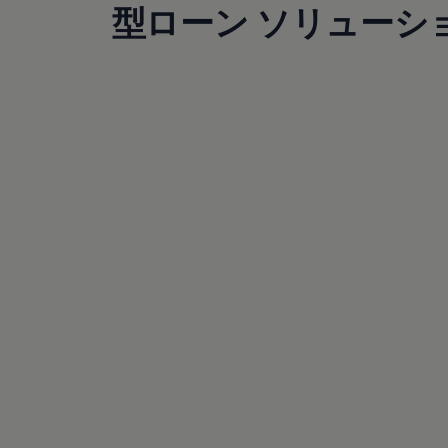
サービスと純正部品
型ローン ソリューシ
フォルクスワーゲン純正部品のメリット
点検と車検
修理と点検
エンジンオイルおよびフルード類
ホイールとタイヤ
路上故障に関するサポート
フォルクスワーゲンサービス
アクセサリー
Lifestyle & goods
Car Navigation System
Drive Recorder
お客様情報
リサイクルへの取組み
警告灯とインジケーターランプ
特定整備情報
ユーザーガイド
運転上の注意
自動車リサイクル法
ロイヤリティプログラム
安心プログラム
メンテナンスプログラム
延長保証ウォルフィサポート
カスタマーセンター
タイヤパンク補償