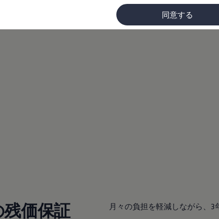
同意する
に
の残価保証
月々の負担を軽減しながら、3