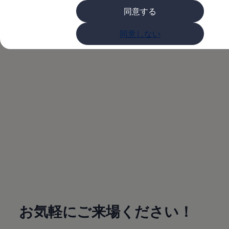
購入検討中の方へ
同意する
オファー(購入サポート・金利情報)
オファー
来場アンケートご回
金利情報
同意しない
Golf お乗り換えを10万円補助
Tiguan 購入後、5年間の安心サポートが無償
答でプレミアムプレ
Golf Variant お乗り換えを10万円補助
Volkswagenアンバサダープログラム
ゼント！
ファイナンシャルサービス
ファイナンシャルサービス
フォルクスワーゲン自動車保険プラス
Volkswagen Card
お支払いシミュレーション
モデル別月々のお支払い例
ライフスタイルに合ったプランをみつける
カスタマーポータル 登録・ログイン
Match Maker 登録・ログイン
補助金・エコカー優遇制度
(
個人情報の取り扱い
)
補助金・エコカー優遇制度
ID.4
Golf
Golf Variant
Passat
お気軽にご来場ください！
ID. Buzz
アフターサービス