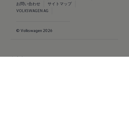
お問い合わせ
サイトマップ
VOLKSWAGEN AG
© Volkswagen 2026
免責事項 by Volkswagen
当ウェブサイトに掲載する情報、コンテンツ、素材または製
品について、明示的であるか黙示的であるかを問わず、何ら
の保証も行うものではありません。
※掲載されている写真およびイラストは日本仕様と異なる場
合があります。また、有料のオプション装備を装着している
場合があります。
※オプション設定の詳細につきましては、主要装備表をご確
認ください。
※記載の仕様、諸元は予告なく変更することがありますので
ご了承ください。