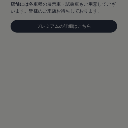
サービスと純正部品
店舗には各車種の展示車・試乗車もご用意してござ
フォルクスワーゲン純正部品のメリット
います。皆様のご来店お待ちしております。
点検と車検
修理と点検
エンジンオイルおよびフルード類
プレミアムの詳細はこちら
ホイールとタイヤ
路上故障に関するサポート
フォルクスワーゲンサービス
アクセサリー
Lifestyle & goods
Car Navigation System
Drive Recorder
お客様情報
リサイクルへの取組み
警告灯とインジケーターランプ
特定整備情報
ユーザーガイド
運転上の注意
自動車リサイクル法
ロイヤリティプログラム
安心プログラム
メンテナンスプログラム
延長保証ウォルフィサポート
カスタマーセンター
タイヤパンク補償