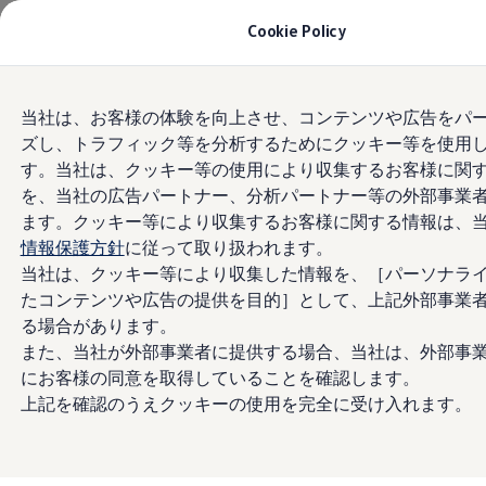
モデル＆見積りシミュレーション
Cookie Policy
デジタルカタログ
セーフティ マイスター
デジタルカタログ
Skip to
Skip
ID. Buzz
当社は、お客様の体験を向上させ、コンテンツや広告をパ
main
to
T-Cross
ズし、トラフィック等を分析するためにクッキー等を使用
content
footer
Tiguan
Golf
す。当社は、クッキー等の使用により収集するお客様に関
Golf GTI
を、当社の広告パートナー、分析パートナー等の外部事業
Golf R
ます。クッキー等により収集するお客様に関する情報は、
Golf Variant
Golf R Variant
情報保護方針
に従って取り扱われます。
Passat
当社は、クッキー等により収集した情報を、［パーソナラ
ID.4
たコンテンツや広告の提供を目的］として、上記外部事業
Polo
Polo GTI
る場合があります。
Golf Touran
また、当社が外部事業者に提供する場合、当社は、外部事
T-Roc
にお客様の同意を取得していることを確認します。
T-Roc R
フォルクスワーゲンマガジン
上記を確認のうえクッキーの使用を完全に受け入れます。
キャンペーン/イベント
ライフスタイル
レビュー動画
ブランドストーリー