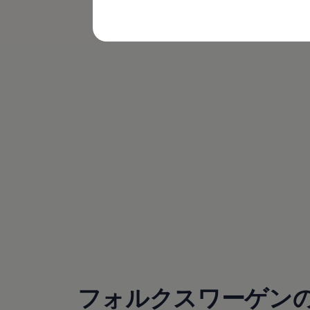
利を適用
購入検討中の方へ
オファー(購入サポート・金利情報)
オファー
金利情報
Golf お乗り換えを10万円補助
Tiguan 購入後、5年間の安心サポートが無償
Golf Variant お乗り換えを10万円補助
Volkswagenアンバサダープログラム
ファイナンシャルサービス
ファイナンシャルサービス
フォルクスワーゲン自動車保険プラス
Volkswagen Card
お支払いシミュレーション
モデル別月々のお支払い例
ライフスタイルに合ったプランをみつける
カスタマーポータル 登録・ログイン
(
個人情報の取り扱い
)
Match Maker 登録・ログイン
補助金・エコカー優遇制度
補助金・エコカー優遇制度
ID.4
Golf
Golf Variant
Passat
フォルクスワーゲン
ID. Buzz
アフターサービス