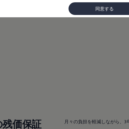
同意する
に
の残価保証
月々の負担を軽減しながら、3