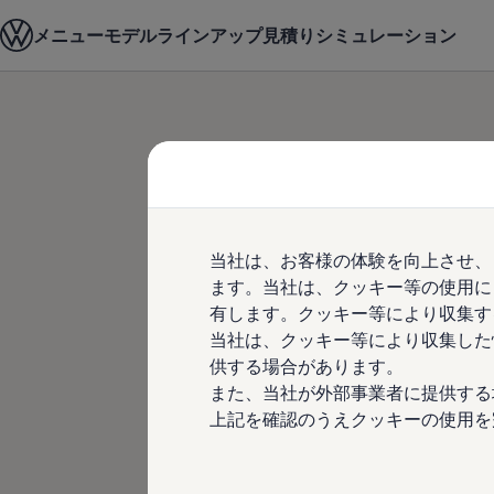
モデル＆見積りシミュレーション
メニュー
モデルラインアップ
見積りシミュレーション
デジタルカタログ
セーフティ マイスター
デジタルカタログ
ID. Buzz
Skip to
Skip
T-Cross
main
to
Tiguan
content
footer
Golf
Golf GTI
Golf R
Golf Variant
T-Roc Rに0.99
Golf R Variant
当社は、お客様の体験を向上させ、
Passat
ID.4
ます。当社は、クッキー等の使用に
Crossなど3モ
Polo
有します。クッキー等により収集す
Polo GTI
当社は、クッキー等により収集した
Golf Touran
1.99%、T-Roc
T-Roc
供する場合があります。
T-Roc R
また、当社が外部事業者に提供する
フォルクスワーゲンマガジン
上記を確認のうえクッキーの使用を
モデルに2.99
キャンペーン/イベント
ライフスタイル
レビュー動画
ブランドストーリー