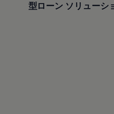
サービスと純正部品
型ローン ソリューシ
フォルクスワーゲン純正部品のメリット
点検と車検
修理と点検
エンジンオイルおよびフルード類
ホイールとタイヤ
路上故障に関するサポート
フォルクスワーゲンサービス
アクセサリー
Lifestyle & goods
Car Navigation System
Drive Recorder
お客様情報
リサイクルへの取組み
警告灯とインジケーターランプ
特定整備情報
ユーザーガイド
運転上の注意
自動車リサイクル法
ロイヤリティプログラム
安心プログラム
メンテナンスプログラム
延長保証ウォルフィサポート
カスタマーセンター
タイヤパンク補償