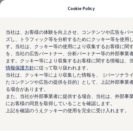
モデル＆見積りシミュレーション
Cookie Policy
デジタルカタログ
セーフティ マイスター
デジタルカタログ
Skip to
Skip
ID. Buzz
当社は、お客様の体験を向上させ、コンテンツや広告をパ
main
to
T-Cross
ズし、トラフィック等を分析するためにクッキー等を使用
content
footer
Tiguan
Golf
す。当社は、クッキー等の使用により収集するお客様に関
Golf GTI
を、当社の広告パートナー、分析パートナー等の外部事業
Golf R
ます。クッキー等により収集するお客様に関する情報は、
Golf Variant
Golf R Variant
情報保護方針
に従って取り扱われます。
Passat
当社は、クッキー等により収集した情報を、［パーソナラ
ID.4
たコンテンツや広告の提供を目的］として、上記外部事業
Polo
Polo GTI
る場合があります。
Golf Touran
また、当社が外部事業者に提供する場合、当社は、外部事
T-Roc
にお客様の同意を取得していることを確認します。
T-Roc R
フォルクスワーゲンマガジン
上記を確認のうえクッキーの使用を完全に受け入れます。
キャンペーン/イベント
ライフスタイル
レビュー動画
ブランドストーリー