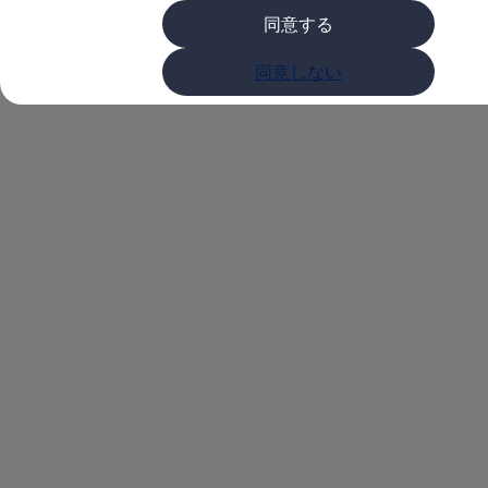
購入検討中の方へ
同意する
オファー(購入サポート・金利情報)
オファー
Volkswagenアンバ
金利情報
同意しない
Golf お乗り換えを10万円補助
Tiguan 購入後、5年間の安心サポートが無償
サダープログラム
Golf Variant お乗り換えを10万円補助
Volkswagenアンバサダープログラム
ファイナンシャルサービス
ファイナンシャルサービス
フォルクスワーゲン自動車保険プラス
Volkswagen Card
お支払いシミュレーション
モデル別月々のお支払い例
ライフスタイルに合ったプランをみつける
カスタマーポータル 登録・ログイン
Match Maker 登録・ログイン
補助金・エコカー優遇制度
補助金・エコカー優遇制度
ID.4
Golf
Golf Variant
Passat
ID. Buzz
アフターサービス