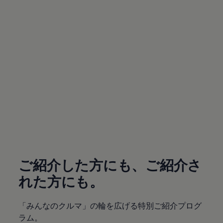
サービスと純正部品
フォルクスワーゲン純正部品のメリット
点検と車検
修理と点検
エンジンオイルおよびフルード類
ホイールとタイヤ
路上故障に関するサポート
フォルクスワーゲンサービス
アクセサリー
Lifestyle & goods
Car Navigation System
Drive Recorder
お客様情報
リサイクルへの取組み
(
個人情報の取り扱い
)
警告灯とインジケーターランプ
特定整備情報
ユーザーガイド
運転上の注意
ご紹介した方にも、ご紹介さ
自動車リサイクル法
ロイヤリティプログラム
れた方にも。
安心プログラム
メンテナンスプログラム
延長保証ウォルフィサポート
「みんなのクルマ」の輪を広げる特別ご紹介プログ
カスタマーセンター
ラム。
タイヤパンク補償