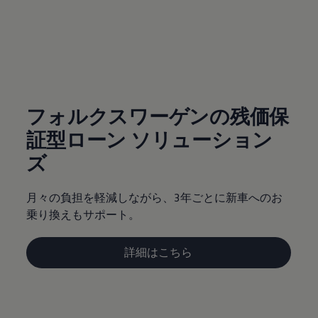
サービスと純正部品
フォルクスワーゲン純正部品のメリット
点検と車検
修理と点検
(
個人情報の取り扱い
)
エンジンオイルおよびフルード類
ホイールとタイヤ
路上故障に関するサポート
フォルクスワーゲンサービス
アクセサリー
フォルクスワーゲンの残価保
Lifestyle & goods
証型ローン ソリューション
Car Navigation System
Drive Recorder
ズ
お客様情報
リサイクルへの取組み
警告灯とインジケーターランプ
月々の負担を軽減しながら、3年ごとに新車へのお
特定整備情報
ユーザーガイド
乗り換えもサポート。
運転上の注意
自動車リサイクル法
ロイヤリティプログラム
詳細はこちら
安心プログラム
メンテナンスプログラム
延長保証ウォルフィサポート
カスタマーセンター
タイヤパンク補償