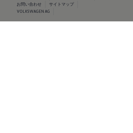
お問い合わせ
サイトマップ
VOLKSWAGEN AG
© Volkswagen 2026
免責事項 by Volkswagen
当ウェブサイトに掲載する情報、コンテンツ、素材または製
品について、明示的であるか黙示的であるかを問わず、何ら
の保証も行うものではありません。
※掲載されている写真およびイラストは日本仕様と異なる場
合があります。また、有料のオプション装備を装着している
場合があります。
※オプション設定の詳細につきましては、主要装備表をご確
認ください。
※記載の仕様、諸元は予告なく変更することがありますので
ご了承ください。