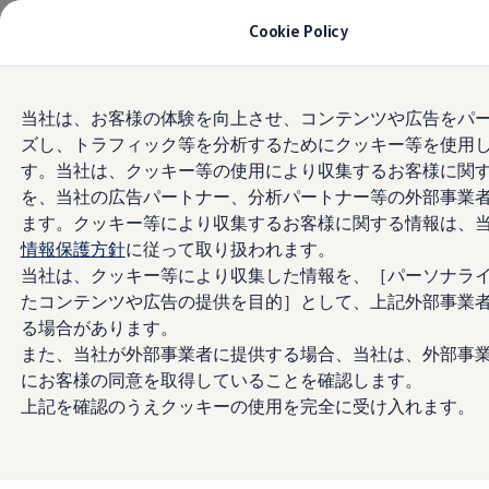
モデル＆見積りシミュレーション
Cookie Policy
デジタルカタログ
セーフティ マイスター
デジタルカタログ
Skip to
Skip
ID. Buzz
当社は、お客様の体験を向上させ、コンテンツや広告をパ
main
to
T-Cross
ズし、トラフィック等を分析するためにクッキー等を使用
content
footer
Tiguan
Golf
す。当社は、クッキー等の使用により収集するお客様に関
Golf GTI
を、当社の広告パートナー、分析パートナー等の外部事業
Golf R
ます。クッキー等により収集するお客様に関する情報は、
Golf Variant
Golf R Variant
情報保護方針
に従って取り扱われます。
Passat
当社は、クッキー等により収集した情報を、［パーソナラ
ID.4
たコンテンツや広告の提供を目的］として、上記外部事業
Polo
Polo GTI
る場合があります。
Golf Touran
また、当社が外部事業者に提供する場合、当社は、外部事
T-Roc
にお客様の同意を取得していることを確認します。
T-Roc R
フォルクスワーゲンマガジン
上記を確認のうえクッキーの使用を完全に受け入れます。
キャンペーン/イベント
ライフスタイル
レビュー動画
ブランドストーリー