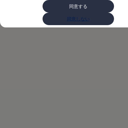
購入検討中の方へ
同意する
オファー(購入サポート・金利情報)
オファー
T-Roc Rに0.99%、T-
金利情報
同意しない
Golf お乗り換えを10万円補助
Tiguan 購入後、5年間の安心サポートが無償
Crossなど3モデルに
Golf Variant お乗り換えを10万円補助
Volkswagenアンバサダープログラム
1.99%、T-Rocなど5
ファイナンシャルサービス
ファイナンシャルサービス
フォルクスワーゲン自動車保険プラス
モデルに2.99%の金
Volkswagen Card
お支払いシミュレーション
モデル別月々のお支払い例
利を適用
ライフスタイルに合ったプランをみつける
カスタマーポータル 登録・ログイン
Match Maker 登録・ログイン
補助金・エコカー優遇制度
補助金・エコカー優遇制度
ID.4
Golf
Golf Variant
Passat
ID. Buzz
アフターサービス