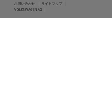
お問い合わせ
サイトマップ
VOLKSWAGEN AG
© Volkswagen 2026
免責事項 by Volkswagen
当ウェブサイトに掲載する情報、コンテンツ、素材または製
品について、明示的であるか黙示的であるかを問わず、何ら
の保証も行うものではありません。
※掲載されている写真およびイラストは日本仕様と異なる場
合があります。また、有料のオプション装備を装着している
場合があります。
※オプション設定の詳細につきましては、主要装備表をご確
認ください。
※記載の仕様、諸元は予告なく変更することがありますので
ご了承ください。