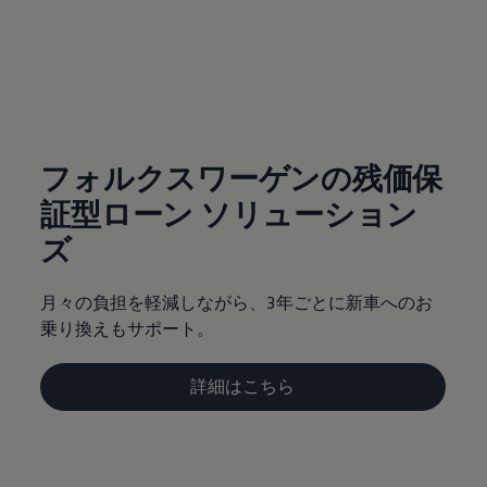
サービスと純正部品
フォルクスワーゲン純正部品のメリット
点検と車検
修理と点検
(
個人情報の取り扱い
)
エンジンオイルおよびフルード類
ホイールとタイヤ
路上故障に関するサポート
フォルクスワーゲンサービス
アクセサリー
フォルクスワーゲンの残価保
Lifestyle & goods
証型ローン ソリューション
Car Navigation System
Drive Recorder
ズ
お客様情報
リサイクルへの取組み
警告灯とインジケーターランプ
月々の負担を軽減しながら、3年ごとに新車へのお
特定整備情報
ユーザーガイド
乗り換えもサポート。
運転上の注意
自動車リサイクル法
ロイヤリティプログラム
詳細はこちら
安心プログラム
メンテナンスプログラム
延長保証ウォルフィサポート
カスタマーセンター
タイヤパンク補償