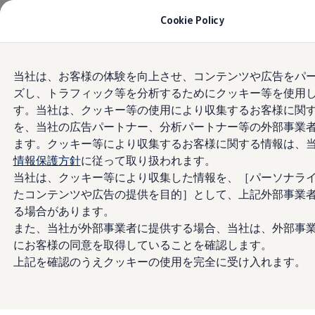
モデル＆見積りシミュレーション
Cookie Policy
デジタルカタログ
セーフティ マイスター
デジタルカタログ
Skip to
Skip
ID. Buzz
当社は、お客様の体験を向上させ、コンテンツや広告をパ
main
to
T-Cross
ズし、トラフィック等を分析するためにクッキー等を使用
content
footer
Tiguan
Golf
す。当社は、クッキー等の使用により収集するお客様に関
Golf GTI
を、当社の広告パートナー、分析パートナー等の外部事業
Golf R
ます。クッキー等により収集するお客様に関する情報は、
Golf Variant
Golf R Variant
情報保護方針
に従って取り扱われます。
Passat
当社は、クッキー等により収集した情報を、［パーソナラ
ID.4
たコンテンツや広告の提供を目的］として、上記外部事業
Polo
Polo GTI
る場合があります。
Golf Touran
また、当社が外部事業者に提供する場合、当社は、外部事
T-Roc
にお客様の同意を取得していることを確認します。
T-Roc R
フォルクスワーゲンマガジン
上記を確認のうえクッキーの使用を完全に受け入れます。
キャンペーン/イベント
ライフスタイル
レビュー動画
ブランドストーリー