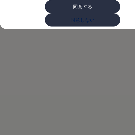
購入検討中の方へ
同意する
オファー(購入サポート・金利情報)
オファー
T-Roc Rに0.99%、T-
金利情報
同意しない
Golf お乗り換えを10万円補助
Tiguan 購入後、5年間の安心サポートが無償
Crossなど3モデルに
Golf Variant お乗り換えを10万円補助
Volkswagenアンバサダープログラム
1.99%、T-Rocなど5
ファイナンシャルサービス
ファイナンシャルサービス
フォルクスワーゲン自動車保険プラス
モデルに2.99%の金
Volkswagen Card
お支払いシミュレーション
モデル別月々のお支払い例
利を適用
ライフスタイルに合ったプランをみつける
カスタマーポータル 登録・ログイン
Match Maker 登録・ログイン
補助金・エコカー優遇制度
補助金・エコカー優遇制度
ID.4
Golf
Golf Variant
Passat
ID. Buzz
アフターサービス