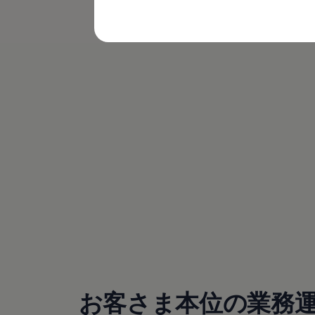
購入検討中の方へ
オファー(購入サポート・金利情報)
(
個人情報の取り扱い
)
オファー
金利情報
Golf お乗り換えを10万円補助
Tiguan 購入後、5年間の安心サポートが無償
Golf Variant お乗り換えを10万円補助
Volkswagenアンバサダープログラム
ファイナンシャルサービス
ファイナンシャルサービス
フォルクスワーゲン自動車保険プラス
Volkswagen Card
お支払いシミュレーション
モデル別月々のお支払い例
ライフスタイルに合ったプランをみつける
カスタマーポータル 登録・ログイン
Match Maker 登録・ログイン
補助金・エコカー優遇制度
補助金・エコカー優遇制度
ID.4
Golf
Golf Variant
Passat
お客さま本位の業務
ID. Buzz
アフターサービス