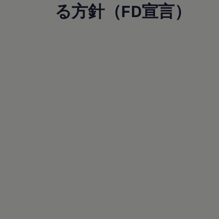
サービスと純正部品
る方針（FD宣言）
フォルクスワーゲン純正部品のメリット
点検と車検
修理と点検
エンジンオイルおよびフルード類
ホイールとタイヤ
路上故障に関するサポート
フォルクスワーゲンサービス
アクセサリー
Lifestyle & goods
Car Navigation System
Drive Recorder
お客様情報
リサイクルへの取組み
警告灯とインジケーターランプ
特定整備情報
ユーザーガイド
運転上の注意
自動車リサイクル法
ロイヤリティプログラム
安心プログラム
メンテナンスプログラム
延長保証ウォルフィサポート
カスタマーセンター
タイヤパンク補償