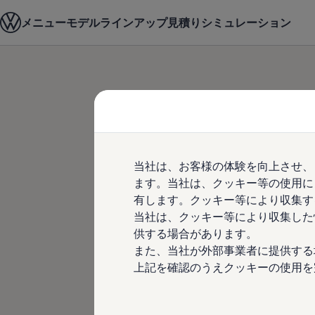
モデル＆見積りシミュレーション
メニュー
モデルラインアップ
見積りシミュレーション
デジタルカタログ
セーフティ マイスター
デジタルカタログ
ID. Buzz
Skip to
Skip
T-Cross
main
to
Tiguan
content
footer
Golf
Golf GTI
Golf R
Golf Variant
お客さま本位の
Golf R Variant
当社は、お客様の体験を向上させ、
Passat
ID.4
ます。当社は、クッキー等の使用に
務運営に関する
Polo
有します。クッキー等により収集す
Polo GTI
当社は、クッキー等により収集した
Golf Touran
針
T-Roc
供する場合があります。
T-Roc R
また、当社が外部事業者に提供する
フォルクスワーゲンマガジン
上記を確認のうえクッキーの使用を
キャンペーン/イベント
ライフスタイル
レビュー動画
ブランドストーリー