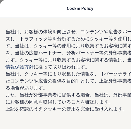
モデル＆見積りシミュレーション
Cookie Policy
デジタルカタログ
セーフティ マイスター
デジタルカタログ
Skip to
Skip
ID. Buzz
当社は、お客様の体験を向上させ、コンテンツや広告をパ
main
to
T-Cross
ズし、トラフィック等を分析するためにクッキー等を使用
content
footer
Tiguan
Golf
す。当社は、クッキー等の使用により収集するお客様に関
Golf GTI
を、当社の広告パートナー、分析パートナー等の外部事業
Golf R
ます。クッキー等により収集するお客様に関する情報は、
Golf Variant
Golf R Variant
情報保護方針
に従って取り扱われます。
Passat
当社は、クッキー等により収集した情報を、［パーソナラ
ID.4
たコンテンツや広告の提供を目的］として、上記外部事業
Polo
Polo GTI
る場合があります。
Golf Touran
また、当社が外部事業者に提供する場合、当社は、外部事
T-Roc
にお客様の同意を取得していることを確認します。
T-Roc R
フォルクスワーゲンマガジン
上記を確認のうえクッキーの使用を完全に受け入れます。
キャンペーン/イベント
ライフスタイル
レビュー動画
ブランドストーリー