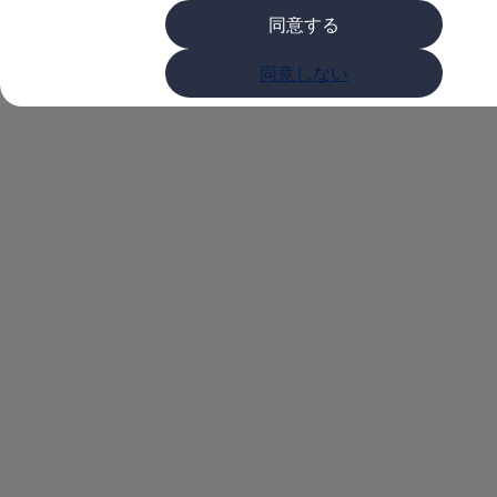
購入検討中の方へ
同意する
オファー(購入サポート・金利情報)
オファー
T-Roc Rに0.99%、T-
金利情報
同意しない
Golf お乗り換えを10万円補助
Tiguan 購入後、5年間の安心サポートが無償
Crossなど3モデルに
Golf Variant お乗り換えを10万円補助
Volkswagenアンバサダープログラム
1.99%、T-Rocなど5
ファイナンシャルサービス
ファイナンシャルサービス
フォルクスワーゲン自動車保険プラス
モデルに2.99%の金
Volkswagen Card
お支払いシミュレーション
モデル別月々のお支払い例
利を適用
ライフスタイルに合ったプランをみつける
カスタマーポータル 登録・ログイン
Match Maker 登録・ログイン
補助金・エコカー優遇制度
補助金・エコカー優遇制度
ID.4
Golf
Golf Variant
Passat
ID. Buzz
アフターサービス