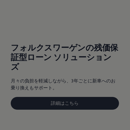
サービスと純正部品
フォルクスワーゲン純正部品のメリット
点検と車検
修理と点検
(
個人情報の取り扱い
)
エンジンオイルおよびフルード類
ホイールとタイヤ
路上故障に関するサポート
フォルクスワーゲンサービス
アクセサリー
フォルクスワーゲンの残価保
Lifestyle & goods
証型ローン ソリューション
Car Navigation System
Drive Recorder
ズ
お客様情報
リサイクルへの取組み
警告灯とインジケーターランプ
月々の負担を軽減しながら、3年ごとに新車へのお
特定整備情報
ユーザーガイド
乗り換えもサポート。
運転上の注意
自動車リサイクル法
ロイヤリティプログラム
詳細はこちら
安心プログラム
メンテナンスプログラム
延長保証ウォルフィサポート
カスタマーセンター
タイヤパンク補償