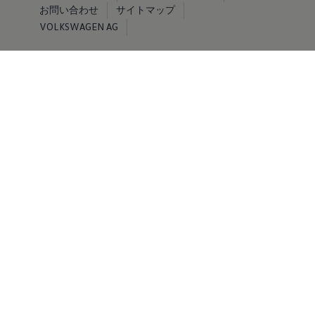
お問い合わせ
サイトマップ
VOLKSWAGEN AG
© Volkswagen 2026
免責事項 by Volkswagen
当ウェブサイトに掲載する情報、コンテンツ、素材または製
品について、明示的であるか黙示的であるかを問わず、何ら
の保証も行うものではありません。
※掲載されている写真およびイラストは日本仕様と異なる場
合があります。また、有料のオプション装備を装着している
場合があります。
※オプション設定の詳細につきましては、主要装備表をご確
認ください。
※記載の仕様、諸元は予告なく変更することがありますので
ご了承ください。