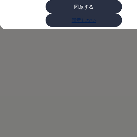
購入検討中の方へ
同意する
オファー(購入サポート・金利情報)
オファー
Volkswagenアンバ
金利情報
同意しない
Golf お乗り換えを10万円補助
Tiguan 購入後、5年間の安心サポートが無償
サダープログラム
Golf Variant お乗り換えを10万円補助
Volkswagenアンバサダープログラム
ファイナンシャルサービス
ファイナンシャルサービス
フォルクスワーゲン自動車保険プラス
Volkswagen Card
お支払いシミュレーション
モデル別月々のお支払い例
ライフスタイルに合ったプランをみつける
カスタマーポータル 登録・ログイン
Match Maker 登録・ログイン
補助金・エコカー優遇制度
補助金・エコカー優遇制度
ID.4
Golf
Golf Variant
Passat
ID. Buzz
アフターサービス