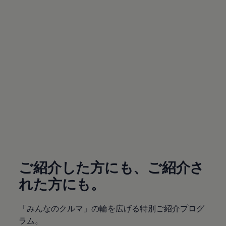
サービスと純正部品
フォルクスワーゲン純正部品のメリット
点検と車検
修理と点検
エンジンオイルおよびフルード類
ホイールとタイヤ
路上故障に関するサポート
フォルクスワーゲンサービス
アクセサリー
Lifestyle & goods
Car Navigation System
Drive Recorder
お客様情報
リサイクルへの取組み
(
個人情報の取り扱い
)
警告灯とインジケーターランプ
特定整備情報
ユーザーガイド
運転上の注意
ご紹介した方にも、ご紹介さ
自動車リサイクル法
ロイヤリティプログラム
れた方にも。
安心プログラム
メンテナンスプログラム
延長保証ウォルフィサポート
「みんなのクルマ」の輪を広げる特別ご紹介プログ
カスタマーセンター
ラム。
タイヤパンク補償