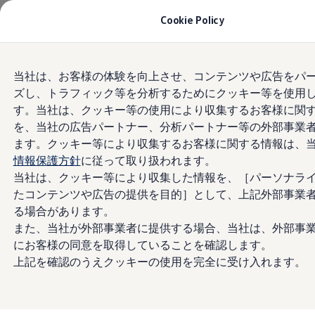
モデル＆見積りシミュレーション
Cookie Policy
デジタルカタログ
セーフティ マイスター
デジタルカタログ
Skip to
Skip
ID. Buzz
当社は、お客様の体験を向上させ、コンテンツや広告をパ
main
to
T-Cross
ズし、トラフィック等を分析するためにクッキー等を使用
content
footer
Tiguan
Golf
す。当社は、クッキー等の使用により収集するお客様に関
Golf GTI
を、当社の広告パートナー、分析パートナー等の外部事業
Golf R
ます。クッキー等により収集するお客様に関する情報は、
Golf Variant
Golf R Variant
情報保護方針
に従って取り扱われます。
Passat
当社は、クッキー等により収集した情報を、［パーソナラ
ID.4
たコンテンツや広告の提供を目的］として、上記外部事業
Polo
Polo GTI
る場合があります。
Golf Touran
また、当社が外部事業者に提供する場合、当社は、外部事
T-Roc
にお客様の同意を取得していることを確認します。
T-Roc R
フォルクスワーゲンマガジン
上記を確認のうえクッキーの使用を完全に受け入れます。
キャンペーン/イベント
ライフスタイル
レビュー動画
ブランドストーリー