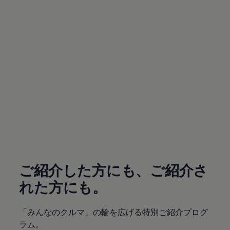
サービスと純正部品
フォルクスワーゲン純正部品のメリット
点検と車検
修理と点検
エンジンオイルおよびフルード類
ホイールとタイヤ
路上故障に関するサポート
フォルクスワーゲンサービス
アクセサリー
Lifestyle & goods
Car Navigation System
Drive Recorder
お客様情報
リサイクルへの取組み
(
個人情報の取り扱い
)
警告灯とインジケーターランプ
特定整備情報
ユーザーガイド
運転上の注意
ご紹介した方にも、ご紹介さ
自動車リサイクル法
ロイヤリティプログラム
れた方にも。
安心プログラム
メンテナンスプログラム
延長保証ウォルフィサポート
「みんなのクルマ」の輪を広げる特別ご紹介プログ
カスタマーセンター
ラム。
タイヤパンク補償