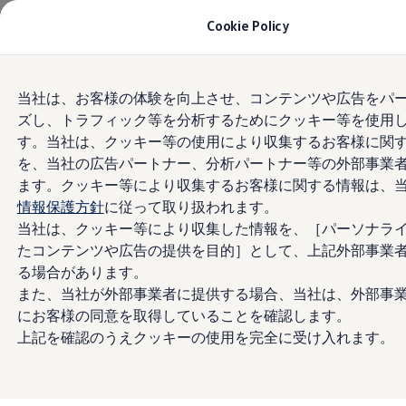
モデル＆見積りシミュレーション
Cookie Policy
デジタルカタログ
セーフティ マイスター
デジタルカタログ
Skip to
Skip
ID. Buzz
当社は、お客様の体験を向上させ、コンテンツや広告をパ
main
to
T-Cross
ズし、トラフィック等を分析するためにクッキー等を使用
content
footer
Tiguan
Golf
す。当社は、クッキー等の使用により収集するお客様に関
Golf GTI
を、当社の広告パートナー、分析パートナー等の外部事業
Golf R
ます。クッキー等により収集するお客様に関する情報は、
Golf Variant
Golf R Variant
情報保護方針
に従って取り扱われます。
Passat
当社は、クッキー等により収集した情報を、［パーソナラ
ID.4
たコンテンツや広告の提供を目的］として、上記外部事業
Polo
Polo GTI
る場合があります。
Golf Touran
また、当社が外部事業者に提供する場合、当社は、外部事
T-Roc
にお客様の同意を取得していることを確認します。
T-Roc R
フォルクスワーゲンマガジン
上記を確認のうえクッキーの使用を完全に受け入れます。
キャンペーン/イベント
ライフスタイル
レビュー動画
ブランドストーリー