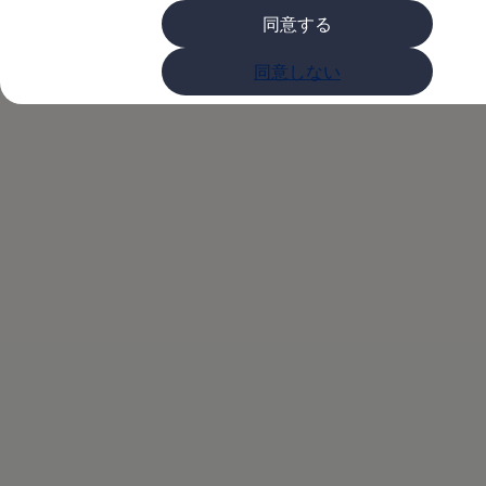
購入検討中の方へ
同意する
オファー(購入サポート・金利情報)
オファー
Volkswagenアンバ
金利情報
同意しない
Golf お乗り換えを10万円補助
Tiguan 購入後、5年間の安心サポートが無償
サダープログラム
Golf Variant お乗り換えを10万円補助
Volkswagenアンバサダープログラム
ファイナンシャルサービス
ファイナンシャルサービス
フォルクスワーゲン自動車保険プラス
Volkswagen Card
お支払いシミュレーション
モデル別月々のお支払い例
ライフスタイルに合ったプランをみつける
カスタマーポータル 登録・ログイン
Match Maker 登録・ログイン
補助金・エコカー優遇制度
補助金・エコカー優遇制度
ID.4
Golf
Golf Variant
Passat
ID. Buzz
アフターサービス